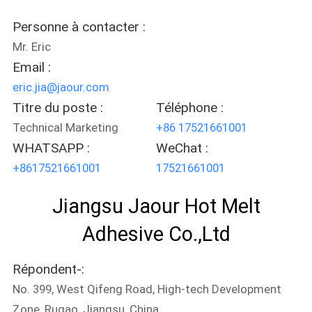
Personne à contacter :
PLAN
Mr. Eric
DU
Email :
SITE
eric.jia@jaour.com
Titre du poste :
Téléphone :
POLITIQUE
Technical Marketing
+86 17521661001
WHATSAPP :
WeChat :
DE
+8617521661001
17521661001
CONFIDENTIALITÉ
Jiangsu Jaour Hot Melt
Adhesive Co.,Ltd
Répondent-:
No. 399, West Qifeng Road, High-tech Development
Zone, Rugao, Jiangsu, China