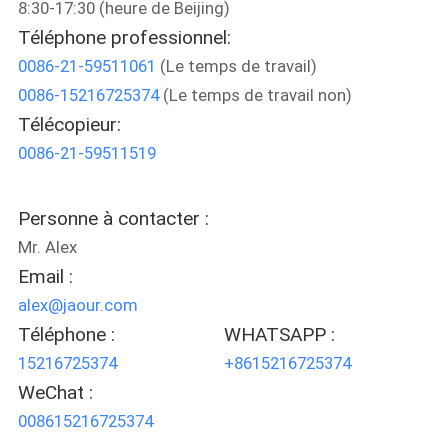
8:30-17:30 (heure de Beijing)
L'USINE
Téléphone professionnel:
0086-21-59511061
(Le temps de travail)
CONTRÔLE
0086-15216725374
(Le temps de travail non)
QUALITÉ
Télécopieur:
0086-21-59511519
CONTACTEZ-
NOUS
Personne à contacter :
Mr. Alex
NOUVELLES
Email :
alex@jaour.com
Téléphone :
WHATSAPP :
CAS
15216725374
+8615216725374
WeChat :
DEMANDEZ
008615216725374
UN DEVIS