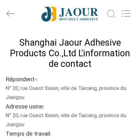
-
2026
Shanghai
Jaour
Adhesive
Products
Co.,Ltd.
All
MAISON
Rights
Reserved.
Shanghai Jaour Adhesive
PRODUITS
Products Co.,Ltd L'information
de contact
À
Répondent-:
PROPOS
N° 20, rue Ouest Xiexin, ville de Taicang, province du
DE
Jiangsu
NOUS
Adresse usine:
N° 20, rue Ouest Xiexin, ville de Taicang, province du
VISITE
Jiangsu
Temps de travail:
DE