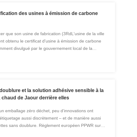
tification des usines à émission de carbone
r que son usine de fabrication (3RdL'usine de la ville
ent obtenu le certificat d'usine à émission de carbone
cemment divulgué par le gouvernement local de la
hine. Figure 1. Divulgation de l'usine à ...
doublure et la solution adhésive sensible à la
 chaud de Jaour derrière elles
n emballage zéro déchet, peu d’innovations ont
tiquetage aussi discrètement – ​​et de manière aussi
quettes sans doublure. Règlement européen PPWR sur
e En éliminant le papier support enduit de silicone