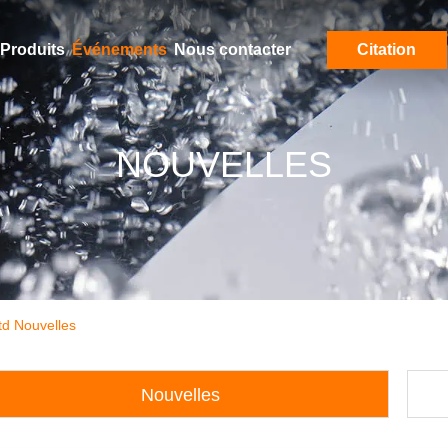
Produits
Événements
Nous contacter
Citation
NOUVELLES
td Nouvelles
Nouvelles