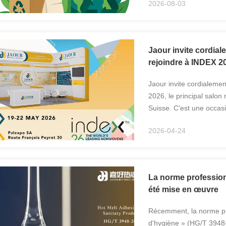
2026-08-03
dont ...
Jaour invite cordial
rejoindre à INDEX 2
Jaour invite cordialeme
2026, le principal salon
Suisse. C'est une occasi
de réseauter avec les lea
2026-04-24
La norme profession
été mise en œuvre
Récemment, la norme pro
d'hygiène » (HG/T 3948-