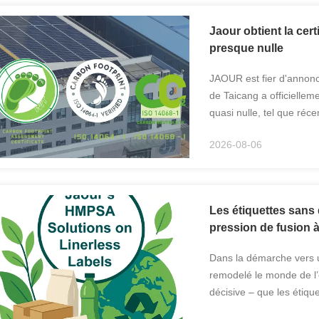
Jaour obtient la cer
presque nulle
JAOUR est fier d'annonce
de Taicang a officiellem
quasi nulle, tel que ré
province du Jiangsu, en C
2026-08-06
Les étiquettes sans 
pression de fusion à
Dans la démarche vers u
remodelé le monde de l’é
décisive – que les éti
les matériaux d’emballag