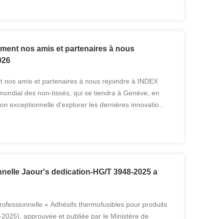
ement nos amis et partenaires à nous
026
nt nos amis et partenaires à nous rejoindre à INDEX
 mondial des non-tissés, qui se tiendra à Genève, en
on exceptionnelle d'explorer les dernières innovations,
ders de l'industrie et de découvrir des ...
nelle Jaour's dedication-HG/T 3948-2025 a
fessionnelle « Adhésifs thermofusibles pour produits
2025), approuvée et publiée par le Ministère de