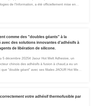
logies de l'Information, a été officiellement mise en
 Jahao (Taicang) New Material Co., Ltd. (Jiangsu ...
ent comme des "doubles géants" à la
 avec des solutions innovantes d'adhésifs à
agents de libération de silicone.
au 5 décembre 2025¢ Jaour Hot Melt Adhesive, un
ecteur chinois des adhésifs à fusion à chaud,a eu un
ant que "double géant" avec ses filiales JAOUR Hot Melt
gy à l'exposition internationale asiatique de l'...
orrectement votre adhésif thermofusible par