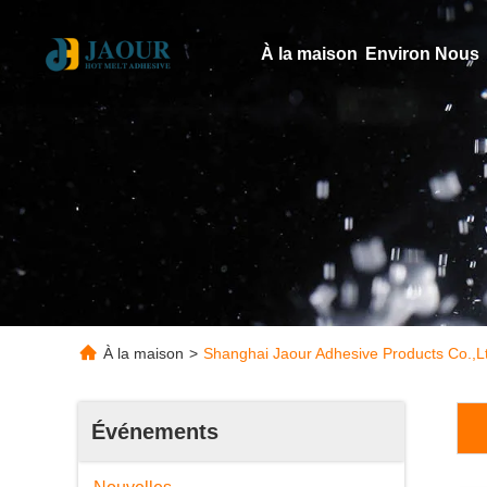
À la maison
Environ Nous
À la maison
>
Shanghai Jaour Adhesive Products Co.,L
Événements