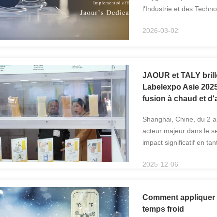
l'Industrie et des Techno
œuvre le 1er mars 2026.
2026-03-02
JAOUR et TALY brill
Labelexpo Asie 2025
fusion à chaud et d'
Shanghai, Chine, du 2 
acteur majeur dans le s
impact significatif en t
Adhesive et TALY Technolo
2025-12-06
Comment appliquer c
temps froid