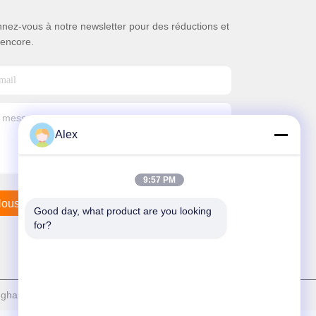
nez-vous à notre newsletter pour des réductions et
 encore.
Alex
9:57 PM
ous Contacter
Good day, what product are you looking 
for?
ghai Jaour Adhesive Products Co.,Ltd . Tous Droites réservées.