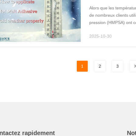
Alors que les températu
de nombreux clients util
pression (HMPSA) ont 
de collage inadéquate. E
2025-10-30
HMPSA, ...
1
2
3
ntactez rapidement
Not