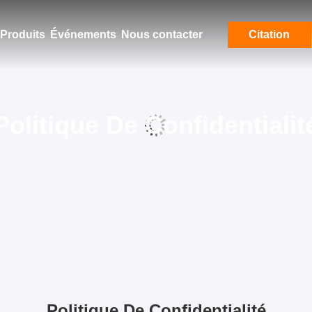
Produits
Événements
Nous contacter
Citation
Politique De Confidentialit
Politique De Confidentialité