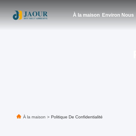
À la maison
Environ Nous
À la maison
>
Politique De Confidentialité