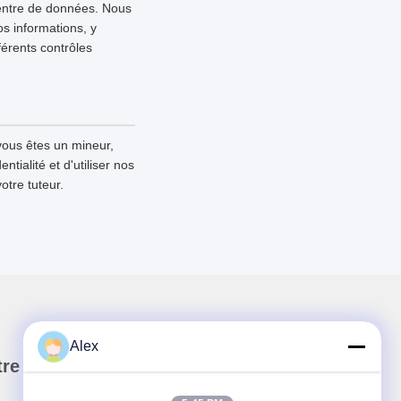
 centre de données. Nous
s informations, y
fférents contrôles
vous êtes un mineur,
tialité et d'utiliser nos
otre tuteur.
Alex
re newsletter