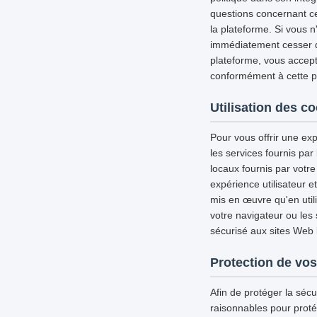
questions concernant ce
la plateforme. Si vous n
immédiatement cesser d'u
plateforme, vous accepte
conformément à cette pol
Utilisation des c
Pour vous offrir une exp
les services fournis par
locaux fournis par votre
expérience utilisateur 
mis en œuvre qu'en util
votre navigateur ou les
sécurisé aux sites Web l
Protection de vos
Afin de protéger la séc
raisonnables pour proté