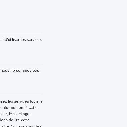
t d'utiliser les services
 ; nous ne sommes pas
sez les services fournis
 conformément à cette
lecte, le stockage,
ons de lire cette
alité. Si vous avez des