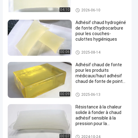
adhésif chaud de la fonte PSA
04:10
2026-06-10
Adhésif chaud hydrogéné
de fonte d'hydrocarbure
pour les couches-
culottes hygiéniques
adhésif chaud de fonte
00:06
2025-08-14
Adhésif chaud de fonte
pour les produits
médicaux/haut adhésif
chaud de fonte de pointe
pour le bandage élastique
Adhésif chaud de fonte pour le
00:09
2025-06-13
s produits médicaux
Résistance à la chaleur
solide à fonder à chaud
adhésif sensible à la
pression pour la
stratification non tissée
adhésif chaud de la fonte PSA
00:07
2024-10-24