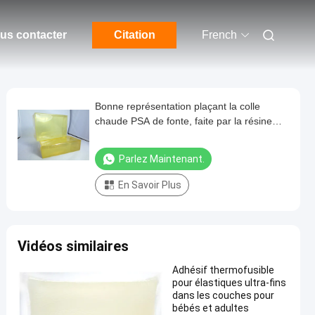
us contacter
Citation
French
Bonne représentation plaçant la colle
chaude PSA de fonte, faite par la résine
synthétique et le caoutchouc
Parlez Maintenant.
En Savoir Plus
Vidéos similaires
Adhésif thermofusible
pour élastiques ultra-fins
dans les couches pour
bébés et adultes