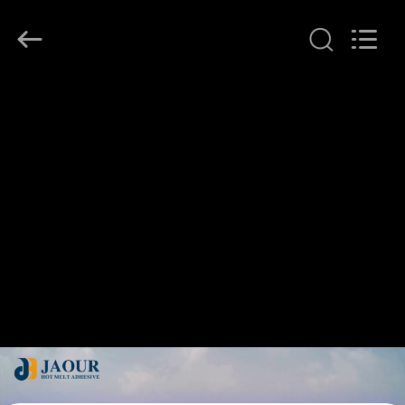
-
2026
Shanghai
Jaour
Adhesive
Products
Co.,Ltd.
All
MAISON
Rights
Reserved.
PRODUITS
À
PROPOS
DE
NOUS
VISITE
DE