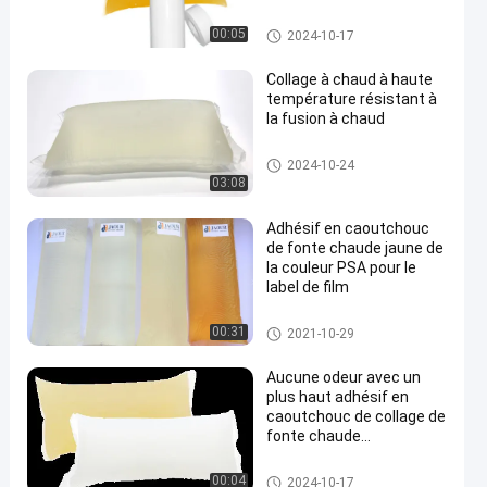
adhésif sensible à la pression
00:05
2024-10-17
de fonte chaude
Collage à chaud à haute
température résistant à
la fusion à chaud
COLLE DE PSA
2024-10-24
03:08
Adhésif en caoutchouc
de fonte chaude jaune de
la couleur PSA pour le
label de film
COLLE DE PSA
00:31
2021-10-29
Aucune odeur avec un
plus haut adhésif en
caoutchouc de collage de
fonte chaude
thermoplastique de PSA
pour des couches-
COLLE DE PSA
00:04
2024-10-17