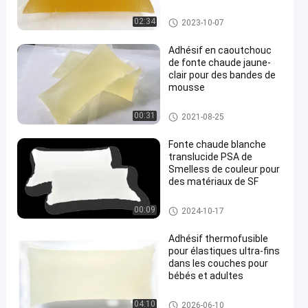
Adhésif en caoutchouc de font
02:34
2023-10-07
e chaude
Adhésif en caoutchouc
de fonte chaude jaune-
clair pour des bandes de
mousse
Adhésif en caoutchouc de font
00:31
2021-08-25
e chaude
Fonte chaude blanche
translucide PSA de
Smelless de couleur pour
des matériaux de SF
Adhésif en caoutchouc de font
00:09
2024-10-17
e chaude
Adhésif thermofusible
pour élastiques ultra-fins
dans les couches pour
bébés et adultes
adhésif chaud de la fonte PSA
04:10
2026-06-10