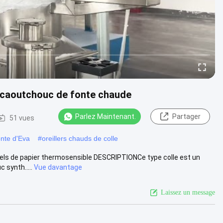
n caoutchouc de fonte chaude
Parlez Maintenant.
Partager
51 vues
onte d'Eva
#
oreillers chauds de colle
abels de papier thermosensible DESCRIPTIONCe type colle est un
 synth.....
Vue davantage
Laissez un message