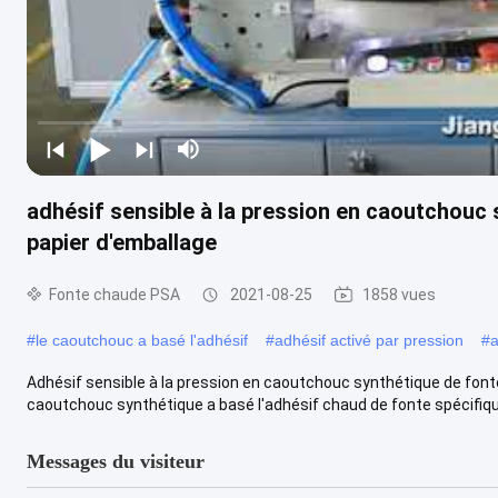
adhésif sensible à la pression en caoutchouc
papier d'emballage
Fonte chaude PSA
2021-08-25
1858 vues
#
le caoutchouc a basé l'adhésif
#
adhésif activé par pression
#
a
Adhésif sensible à la pression en caoutchouc synthétique de fonte
caoutchouc synthétique a basé l'adhésif chaud de fonte spécifiqu
Messages du visiteur