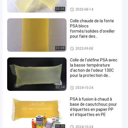
adhésif chaud de fonte
00:06
2025-08-14
Colle chaude de la fonte
PSA blocs
formés/solides d'oreiller
pour faire des
autocollants de labels de
BOPP pp
Fonte chaude PSA
03:08
2022-09-08
Colle de l'oléfine PSA avec
la basse température
d'action de l'odeur 130C
pour la protection de
dessous
Fonte chaude PSA
02:34
2024-10-24
PSA à fusion à chaud à
base de caoutchouc pour
étiquettes en papier PP
et étiquettes en PE
Fonte chaude PSA
00:30
2024-10-24