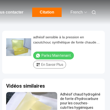
us contacter
Citation
French
adhésif sensible à la pression en
caoutchouc synthétique de fonte chaude
de PSA pour le papier d'emballage
Parlez Maintenant.
En Savoir Plus
Vidéos similaires
Adhésif chaud hydrogéné
de fonte d'hydrocarbure
pour les couches-
culottes hygiéniques