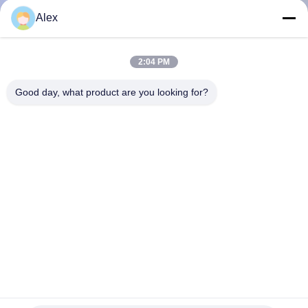
L'USINE
Alex
CONTRÔLE
2:04 PM
QUALITÉ
Good day, what product are you looking for?
CONTACTEZ-
NOUS
NOUVELLES
CAS
DEMANDEZ
UN DEVIS