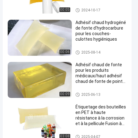
adhésif sensible à la pression
00:05
2024-10-17
de fonte chaude
Adhésif chaud hydrogéné
de fonte d'hydrocarbure
pour les couches-
culottes hygiéniques
adhésif chaud de fonte
00:06
2025-08-14
Adhésif chaud de fonte
pour les produits
médicaux/haut adhésif
chaud de fonte de pointe
pour le bandage élastique
Adhésif chaud de fonte pour le
00:09
2025-06-13
s produits médicaux
Étiquetage des bouteilles
en PET à haute
résistance à la corrosion
et à la pellicule Fusion à
chaud PSA Bonne
humidification des
adhésif sensible à la pression
03:08
2025-04-07