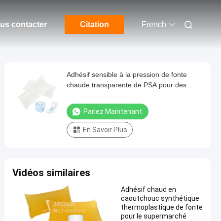
us contacter
Citation
French
Adhésif sensible à la pression de fonte
chaude transparente de PSA pour des
couches-culottes de bébé
Parlez Maintenant.
En Savoir Plus
Vidéos similaires
Adhésif chaud en
caoutchouc synthétique
thermoplastique de fonte
pour le supermarché