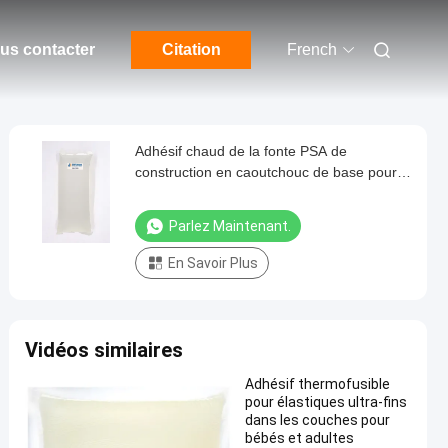
us contacter
Citation
French
Adhésif chaud de la fonte PSA de
construction en caoutchouc de base pour
le matelas de serviette
Parlez Maintenant.
En Savoir Plus
Vidéos similaires
Adhésif thermofusible
pour élastiques ultra-fins
dans les couches pour
bébés et adultes