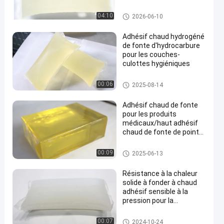
adhésif chaud de la fonte PSA
04:10
2026-06-10
Adhésif chaud hydrogéné
de fonte d'hydrocarbure
pour les couches-
culottes hygiéniques
adhésif chaud de fonte
00:06
2025-08-14
Adhésif chaud de fonte
pour les produits
médicaux/haut adhésif
chaud de fonte de pointe
pour le bandage élastique
Adhésif chaud de fonte pour le
00:09
2025-06-13
s produits médicaux
Résistance à la chaleur
solide à fonder à chaud
adhésif sensible à la
pression pour la
stratification non tissée
adhésif chaud de la fonte PSA
00:07
2024-10-24