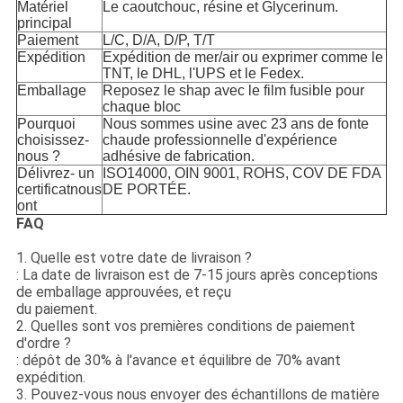
Matériel
Le caoutchouc, résine et Glycerinum.
principal
Paiement
L/C, D/A, D/P, T/T
Expédition
Expédition de mer/air ou exprimer comme le
TNT, le DHL, l'UPS et le Fedex.
Emballage
Reposez le shap avec le film fusible pour
chaque bloc
Pourquoi
Nous sommes usine avec 23 ans de fonte
choisissez-
chaude professionnelle d'expérience
nous ?
adhésive de fabrication.
Délivrez- un
ISO14000, OIN 9001, ROHS, COV DE FDA
certificatnous
DE PORTÉE.
ont
FAQ
1. Quelle est votre date de livraison ?
: La date de livraison est de 7-15 jours après conceptions
de emballage approuvées, et reçu
du paiement.
2. Quelles sont vos premières conditions de paiement
d'ordre ?
: dépôt de 30% à l'avance et équilibre de 70% avant
expédition.
3. Pouvez-vous nous envoyer des échantillons de matière