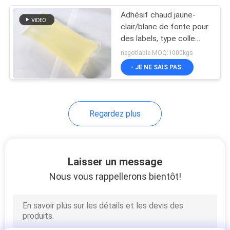
Adhésif chaud jaune-
43
clair/blanc de fonte pour
Colle chaude de
des labels, type colle
sensible à la pression de
negotiable MOQ:1000kgs
fonte
TPR
- JE NE SAIS PAS.
Regardez plus
18
Adhésif chaud de
Laisser un message
fonte de polyoléfine
Nous vous rappellerons bientôt!