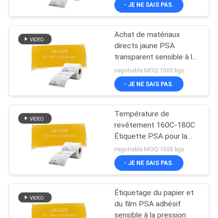
à Shanghai
- JE NE SAIS PAS.
L'USINE
Achat de matériaux
CONTRÔLE
26
directs jaune PSA
QUALITÉ
transparent sensible à la
Adhésif sensible à
pression Adhésif
negotiable MOQ:1000 kgs
la pression de PSA
avantage
CONTACTEZ-
- JE NE SAIS PAS.
NOUS
Température de
revêtement 160C-180C
NOUVELLES
Étiquette PSA pour la
36
région Plus de 60 pays
negotiable MOQ:1000 kgs
CAS
- JE NE SAIS PAS.
COLLE DE PSA
Étiquetage du papier et
DEMANDEZ
du film PSA adhésif
UN DEVIS
sensible à la pression