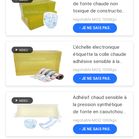
de fonte chaude non
toxique de construction
14
basé pour la couche-
negotiable MOQ:1000kgs
culotte et la serviette
Adhésif en
- JE NE SAIS PAS.
hygiénique
caoutchouc de
L'échelle électronique
fonte chaude
étiquette la colle chaude
adhésive sensible à la
pression de fonte
negotiable MOQ:1000kgs
d'étiquettes avec la
- JE NE SAIS PAS.
36
bonne pointe
Adhésif chaud sensible à
Fonte chaude PSA
la pression synthétique
de fonte en caoutchouc
PSA pour des serviettes
negotiable MOQ:1000kgs
hygiéniques de femmes
- JE NE SAIS PAS.