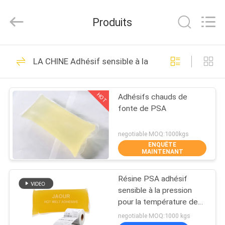
-
2026
Shanghai
Produits
Jaour
Adhesive
Products
Co.,Ltd.
All
MAISON
105
Rights
LA CHINE Adhésif sensible à la pression de PSA
Reserved.
adhésif chaud de la
PRODUITS
fonte PSA
HOT
Adhésifs chauds de
fonte de PSA
À
PROPOS
negotiable MOQ:1000kgs
ENQUÊTE
DE
MAINTENANT
78
NOUS
adhésif sensible à la
Résine PSA adhésif
sensible à la pression
VISITE
pression de fonte
pour la température de
revêtement 160C-180C
DE
negotiable MOQ:1000 kgs
chaude