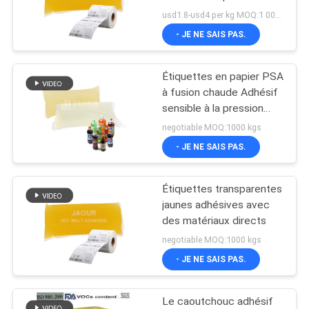
usd1.8-usd4 per kg MOQ:1 000 kg
PLAN
- JE NE SAIS PAS.
18
DU
Adhésif chaud de
Étiquettes en papier PSA
SITE
à fusion chaude Adhésif
colle de fonte
sensible à la pression
pour les besoins
POLITIQUE
negotiable MOQ:1000 kgs
d'étiquetage
- JE NE SAIS PAS.
DE
CONFIDENTIALITÉ
Étiquettes transparentes
35
jaunes adhésives avec
adhésif chaud de
des matériaux directs
negotiable MOQ:1000 kgs
fonte
- JE NE SAIS PAS.
Le caoutchouc adhésif