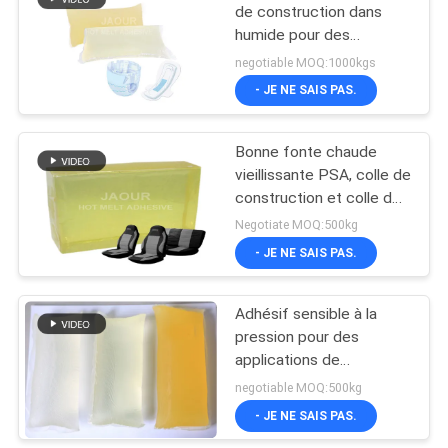
de construction dans
humide pour des
14
couches-culottes et des
negotiable MOQ:1000kgs
protections de bébé
Adhésif en
- JE NE SAIS PAS.
caoutchouc de
Bonne fonte chaude
fonte chaude
vieillissante PSA, colle de
construction et colle de
construction
Negotiate MOQ:500kg
- JE NE SAIS PAS.
36
Adhésif sensible à la
Fonte chaude PSA
pression pour des
applications de
construcion de couche-
negotiable MOQ:500kg
culotte et de serviettes
- JE NE SAIS PAS.
hygiéniques