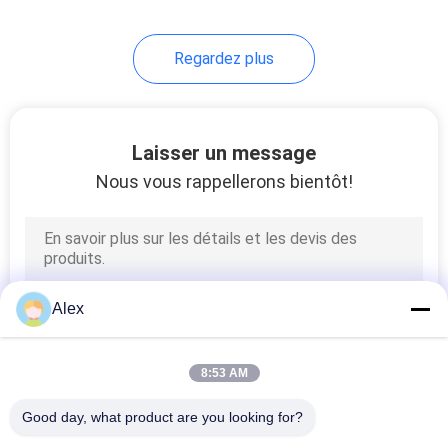
43
Regardez plus
Colle chaude de
fonte
Laisser un message
Nous vous rappellerons bientôt!
18
Adhésif chaud de
Alex
fonte de polyoléfine
8:53 AM
Good day, what product are you looking for?