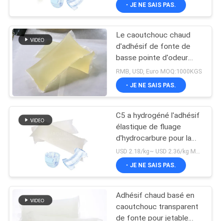
chaude PSA adhésive de
- JE NE SAIS PAS.
L'USINE
couleur transparente
Le caoutchouc chaud
CONTRÔLE
26
d'adhésif de fonte de
QUALITÉ
basse pointe d'odeur
Adhésif sensible à
bonne basé pour la
RMB, USD, Euro MOQ:1000KGS
la pression de PSA
serviette hygiénique
CONTACTEZ-
- JE NE SAIS PAS.
NOUS
C5 a hydrogéné l'adhésif
élastique de fluage
NOUVELLES
d'hydrocarbure pour la
36
couche-culotte adulte
USD 2.18/kg~ USD 2.36/kg MOQ:1000 kilogrammes
de culotte de bébé
CAS
- JE NE SAIS PAS.
jetable
COLLE DE PSA
Adhésif chaud basé en
DEMANDEZ
caoutchouc transparent
UN DEVIS
de fonte pour jetable