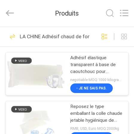
-
2026
Shanghai
Produits
Jaour
Adhesive
Products
Co.,Ltd.
All
MAISON
105
Rights
LA CHINE Adhésif chaud de fonte pour les produit
Reserved.
adhésif chaud de la
PRODUITS
fonte PSA
Adhésif élastique
transparent à base de
À
caoutchouc pour
PROPOS
spandex/élastiques ultra-
negotiable MOQ:1000 kilogrammes
fins dans les produits de
DE
- JE NE SAIS PAS.
couches jetables
78
NOUS
adhésif sensible à la
Reposez le type
emballant la colle chaude
VISITE
pression de fonte
jetable hygiénique de
fonte avec la fonte
DE
RMB, USD, Euro MOQ:2000kg
chaude