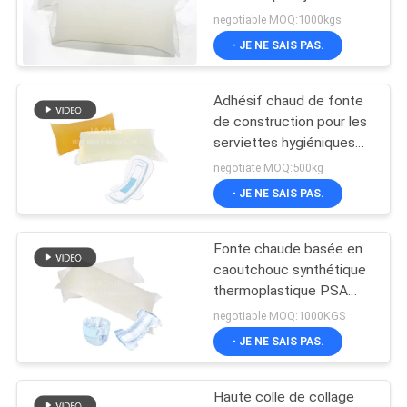
non-tissé de produits
negotiable MOQ:1000kgs
hygiéniques
PLAN
- JE NE SAIS PAS.
18
DU
Adhésif chaud de
Adhésif chaud de fonte
SITE
de construction pour les
colle de fonte
serviettes hygiéniques
hygiéniques de couches-
POLITIQUE
negotiate MOQ:500kg
culottes de bébé de
- JE NE SAIS PAS.
DE
produits
CONFIDENTIALITÉ
Fonte chaude basée en
35
caoutchouc synthétique
adhésif chaud de
thermoplastique PSA
pour des couches-
negotiable MOQ:1000KGS
fonte
culottes de bébé
- JE NE SAIS PAS.
Haute colle de collage