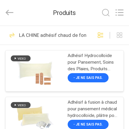
-
2026
Shanghai
Produits
Jaour
Adhesive
Products
Co.,Ltd.
All
MAISON
105
Rights
LA CHINE adhésif chaud de fonte
Reserved.
adhésif chaud de la
PRODUITS
fonte PSA
Adhésif Hydrocolloïde
pour Pansement, Soins
À
des Plaies, Produits
PROPOS
Médicaux
- JE NE SAIS PAS.
DE
78
NOUS
adhésif sensible à la
Adhésif à fusion à chaud
pour pansement médical
VISITE
pression de fonte
hydrocolloïde, plâtre pour
plaies
DE
- JE NE SAIS PAS.
chaude