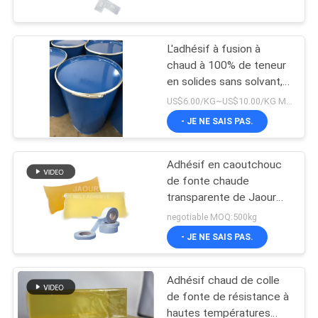
L'USINE
L'adhésif à fusion à
CONTRÔLE
26
chaud à 100% de teneur
QUALITÉ
en solides sans solvant,
Adhésif sensible à
résistant aux UV,
US$6.00/KG~US$10.00/KG MOQ:3TONS
la pression de PSA
chimique acrylique pour
- JE NE SAIS PAS.
CONTACTEZ-
ruban adhésif médical
NOUS
Adhésif en caoutchouc
de fonte chaude
NOUVELLES
transparente de Jaour
36
pour la bande industrielle
negotiable MOQ:500kg
CAS
- JE NE SAIS PAS.
COLLE DE PSA
Adhésif chaud de colle
DEMANDEZ
de fonte de résistance à
UN DEVIS
hautes températures