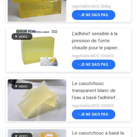
pour l'autocollant/bande
negotiable MOQ:500kg
industriels
PLAN
- JE NE SAIS PAS.
18
DU
Adhésif chaud de
L'adhésif sensible à la
SITE
pression de fonte
colle de fonte
chaude pour le papier
marque et attache du
POLITIQUE
negotiable MOQ:1000KG
ruban adhésif à
- JE NE SAIS PAS.
DE
ISO14001
CONFIDENTIALITÉ
Le caoutchouc
35
transparent blanc de
adhésif chaud de
l'eau a basé l'adhésif
chaud de colle de fonte
negotiable MOQ:1000KG
fonte
pour des couches-
- JE NE SAIS PAS.
culottes de bébé
Le caoutchouc a basé la