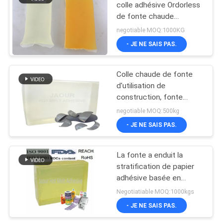
colle adhésive Ordorless
de fonte chaude
14
structurelle pour des
negotiable MOQ:1000KG
protections de serviette
Adhésif en
- JE NE SAIS PAS.
hygiénique
caoutchouc de
Colle chaude de fonte
fonte chaude
d'utilisation de
construction, fonte
chaude PSA
negotiable MOQ:500kg
d'application
- JE NE SAIS PAS.
36
imperméable
La fonte a enduit la
Fonte chaude PSA
stratification de papier
adhésive basée en
caoutchouc de fonte
Negotiatiable MOQ:1000kgs
chaude de PSA
- JE NE SAIS PAS.