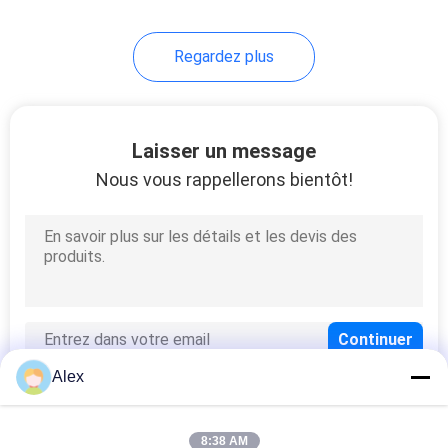
43
Regardez plus
Colle chaude de
fonte
Laisser un message
Nous vous rappellerons bientôt!
18
Adhésif chaud de
fonte de polyoléfine
Alex
8:38 AM