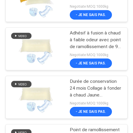
colle à fusion à chaud
Negotiate MOQ:1000kg
90°C pour les
PLAN
- JE NE SAIS PAS.
applications industrielles
18
DU
Adhésif chaud de
Adhésif à fusion à chaud
SITE
à faible odeur avec point
colle de fonte
de ramollissement de 90
°C
POLITIQUE
Negotiate MOQ:1000kg
- JE NE SAIS PAS.
DE
CONFIDENTIALITÉ
Durée de conservation
35
24 mois Collage à fonder
adhésif chaud de
à chaud Jaune
Transparent ou
Negotiate MOQ:1000kg
fonte
transparent à l' eau
- JE NE SAIS PAS.
Point de ramollissement