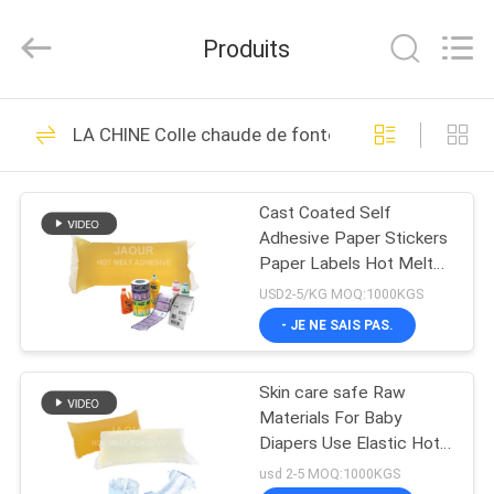
-
2026
Shanghai
Produits
Jaour
Adhesive
Products
Co.,Ltd.
All
MAISON
105
Rights
LA CHINE Colle chaude de fonte
Reserved.
adhésif chaud de la
PRODUITS
fonte PSA
Cast Coated Self
Adhesive Paper Stickers
À
Paper Labels Hot Melt
PROPOS
Glue
USD2-5/KG MOQ:1000KGS
DE
- JE NE SAIS PAS.
78
NOUS
adhésif sensible à la
Skin care safe Raw
Materials For Baby
VISITE
pression de fonte
Diapers Use Elastic Hot
Melt Glue
DE
usd 2-5 MOQ:1000KGS
chaude