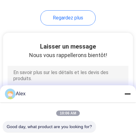
43
Regardez plus
Colle chaude de
fonte
Laisser un message
Nous vous rappellerons bientôt!
18
Adhésif chaud de
Alex
fonte de polyoléfine
10:06 AM
Good day, what product are you looking for?