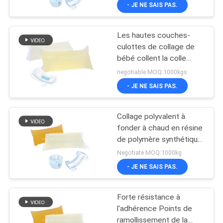
- JE NE SAIS PAS.
L'USINE
Les hautes couches-
CONTRÔLE
26
culottes de collage de
QUALITÉ
bébé collent la colle
Adhésif sensible à
chaude de fonte de
negotiable MOQ:1000kgs
la pression de PSA
catégorie de la meilleure
CONTACTEZ-
- JE NE SAIS PAS.
qualité blanche de
NOUS
couleur de l'eau
Collage polyvalent à
fonder à chaud en résine
NOUVELLES
de polymère synthétique
36
dans des conditions
Negotiate MOQ:1000kg
froides et sèches
CAS
- JE NE SAIS PAS.
COLLE DE PSA
Forte résistance à
DEMANDEZ
l'adhérence Points de
UN DEVIS
ramollissement de la