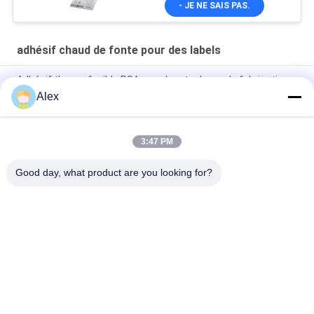
- JE NE SAIS PAS.
adhésif chaud de fonte pour des labels
Adhésif thermofusible PSA avec bon tack pour la fabrication
de feuilles de papier gommé
Alex
Adhésif à fusion chaude pour étiquettes de bouteilles en verre
3:47 PM
Adhésif sensible à la pression de basse fonte chaude de
l'odeur HMPSA pour les labels ISO14001
Good day, what product are you looking for?
Catégories populaires
Tous
Adhésif Chaud De 
Adhésif Sensible À 
La Fonte PSA
La Pression De 
Fonte Chaude
Adhésif Sensible À 
COLLE DE PSA
La Pression De PSA