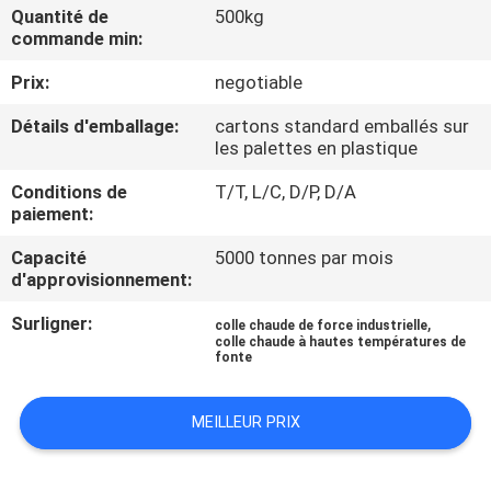
L'USINE
Quantité de
500kg
commande min:
Prix:
negotiable
CONTRÔLE
QUALITÉ
Détails d'emballage:
cartons standard emballés sur
les palettes en plastique
CONTACTEZ-
Conditions de
T/T, L/C, D/P, D/A
paiement:
NOUS
Capacité
5000 tonnes par mois
d'approvisionnement:
NOUVELLES
Surligner:
,
colle chaude de force industrielle
colle chaude à hautes températures de
fonte
CAS
MEILLEUR PRIX
DEMANDEZ
UN DEVIS