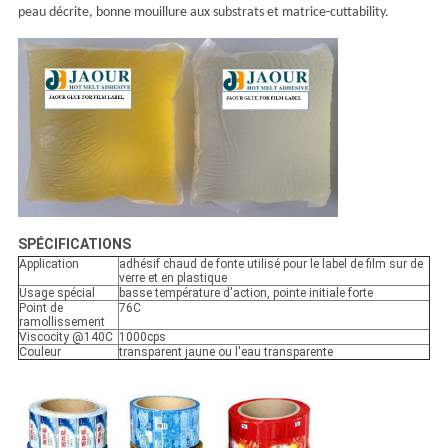
peau décrite, bonne mouillure aux substrats et matrice-cuttability.
SPÉCIFICATIONS
Application
adhésif chaud de fonte utilisé pour le label de film sur de
verre et en plastique
Usage spécial
basse température d'action, pointe initiale forte
Point de
76C
ramollissement
Viscocity @140C
1000cps
Couleur
transparent jaune ou l'eau transparente