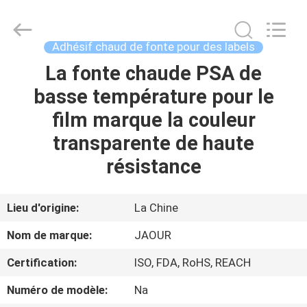
-
2026
Shanghai
Jaour
Adhesive
Adhésif chaud de fonte pour des labels
Products
Co.,Ltd.
All
La fonte chaude PSA de
MAISON
Rights
Reserved.
basse température pour le
PRODUITS
film marque la couleur
transparente de haute
À
résistance
PROPOS
DE
Lieu d'origine:
La Chine
NOUS
Nom de marque:
JAOUR
Certification:
ISO, FDA, RoHS, REACH
VISITE
Numéro de modèle:
Na
DE