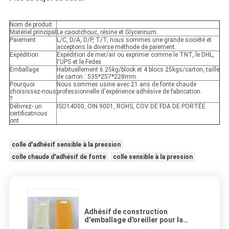
Nom de produit
Matériel principal
Le caoutchouc, résine et Glycerinum.
Paiement
L/C, D/A, D/P, T/T, nous sommes une grande société et
acceptons la diverse méthode de paiement.
Expédition
Expédition de mer/air ou exprimer comme le TNT, le DHL,
l'UPS et le Fedex.
Emballage
Habituellement 6.25kg/block et 4 blocs 25kgs/carton, taille
de carton : 535*257*228mm.
Pourquoi
Nous sommes usine avec 21 ans de fonte chaude
choisissez-nous
professionnelle d'expérience adhésive de fabrication.
?
Délivrez- un
ISO14000, OIN 9001, ROHS, COV DE FDA DE PORTÉE.
certificatnous
ont
colle d'adhésif sensible à la pression
colle chaude d'adhésif de fonte
colle sensible à la pression
Adhésif de construction
d'emballage d'oreiller pour la
fabrication de serviette