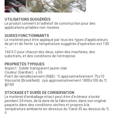
UTILISATIONS SUGGÉRÉES
Le produit convient à l'adhésif de construction pour des
applications jetables non-tissées.
GUIDES FONCTIONNANTS
Le matériel peut être appliqué par tous les types d'applicateurs
de jet et de fente. La température suggérée d'opération est 130
–
160 0 C pour chacun des deux, selon des machines, des
substrats, et des conditions de l'entreprise.
PROPRIÉTÉS TYPIQUES
Aspect : Solide transparent jaune-clair
Couleur (Gardner) : ≤ G5
Point de ramollissement (R&B) : ℃ approximativement 75±10
Viscosité (Brookfield) : cps approximativement 1800±100 du ℃
@160
STOCKAGE ET DURÉE DE CONSERVATION
Le matériel d'emballage intact peut être d'intérieur stocké
pendant 24 mois, de la date de la fabrication, dans son original
paquets dans des conditions sèches et propres à la
température ambiante en-dessous du ℃and 35 au-dessus du ℃
5.