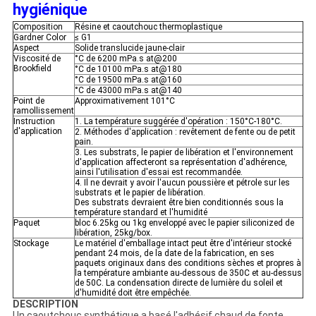
hygiénique
Composition
Résine et caoutchouc thermoplastique
Gardner Color
≤ G1
Aspect
Solide translucide jaune-clair
Viscosité de
°C de 6200 mPa.s at@200
Brookfield
°C de 10100 mPa.s at@180
°C de 19500 mPa.s at@160
°C de 43000 mPa.s at@140
Point de
Approximativement 101°C
ramollissement
Instruction
1. La température suggérée d'opération : 150°C-180°C.
d'application
2. Méthodes d'application : revêtement de fente ou de petit
pain.
3. Les substrats, le papier de libération et l'environnement
d'application affecteront sa représentation d'adhérence,
ainsi l'utilisation d'essai est recommandée.
4. Il ne devrait y avoir l'aucun poussière et pétrole sur les
substrats et le papier de libération.
Des substrats devraient être bien conditionnés sous la
température standard et l'humidité
Paquet
bloc 6.25kg ou 1kg enveloppé avec le papier siliconized de
libération, 25kg/box.
Stockage
Le matériel d'emballage intact peut être d'intérieur stocké
pendant 24 mois, de la date de la fabrication, en ses
paquets originaux dans des conditions sèches et propres à
la température ambiante au-dessous de 350C et au-dessus
de 50C. La condensation directe de lumière du soleil et
d'humidité doit être empêchée.
DESCRIPTION
Un caoutchouc synthétique a basé l'adhésif chaud de fonte