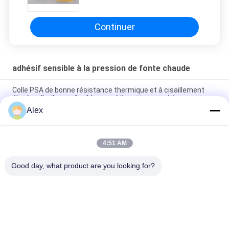
hygiénique
Continuer
adhésif sensible à la pression de fonte chaude
Colle PSA de bonne résistance thermique et à cisaillement
élevé, colle thermofusible pour étiquettes numériques
Alex
Bonne colle PSA thermorésistante et à haute résistance au
cisaillement, colle thermofusible
4:51 AM
Stratification non-tissée de feuille supérieure avec le film de
PE collant l'adhésif de construction chaud de fonte
Good day, what product are you looking for?
Catégories populaires
Tous
Adhésif Chaud De 
Adhésif Sensible À 
La Fonte PSA
La Pression De 