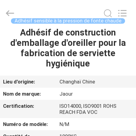
-
2026
Shanghai
Jaour
Adhesive
Adhésif sensible à la pression de fonte chaude
Products
Co.,Ltd.
All
Adhésif de construction
MAISON
Rights
Reserved.
d'emballage d'oreiller pour la
PRODUITS
fabrication de serviette
hygiénique
À
PROPOS
Lieu d'origine:
Changhaï Chine
DE
Nom de marque:
Jaour
NOUS
Certification:
ISO14000, ISO9001 ROHS
REACH FDA VOC
VISITE
Numéro de modèle:
N/M
DE