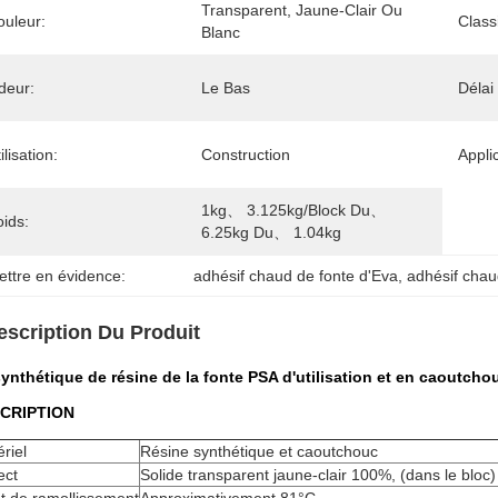
Transparent, Jaune-Clair Ou 
ouleur:
Classi
Blanc
deur:
Le Bas
Délai
ilisation:
Construction
Appli
1kg、 3.125kg/Block Du、 
ids:
6.25kg Du、 1.04kg
ettre en évidence:
adhésif chaud de fonte d'Eva
, 
adhésif chau
escription Du Produit
ynthétique de résine de la fonte PSA d'utilisation et en caoutcho
CRIPTION
riel
Résine synthétique et caoutchouc
ect
Solide transparent jaune-clair 100%, (dans le bloc)