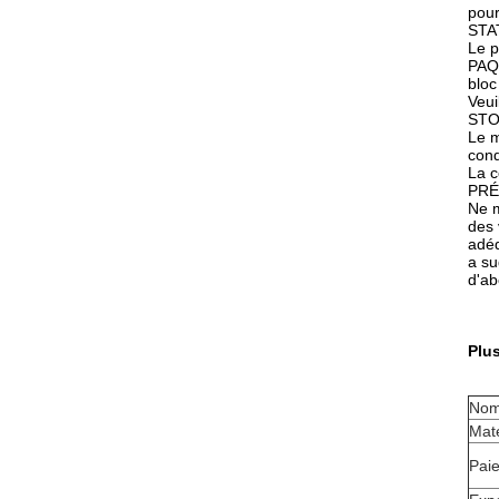
pour
STA
Le p
PAQ
bloc
Veui
STO
Le m
cond
La c
PRÉ
Ne m
des 
adéq
a su
d'ab
Plus
Nom
Maté
Pai