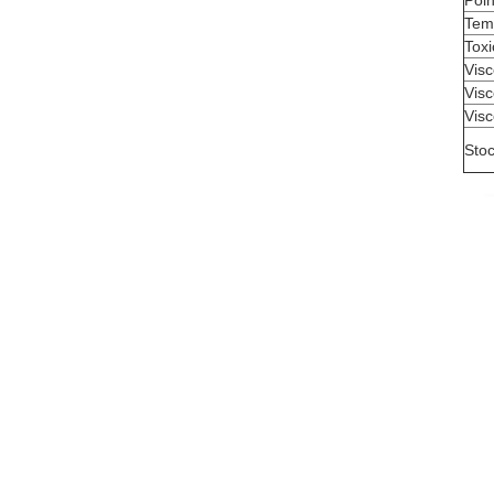
Poin
Temp
Toxi
Visc
Visc
Visc
Sto