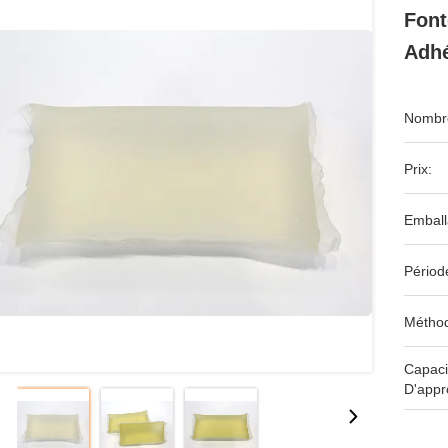
Font
Adhé
Nombre
Prix:
Emball
Périod
Méthod
Capaci
D'appr