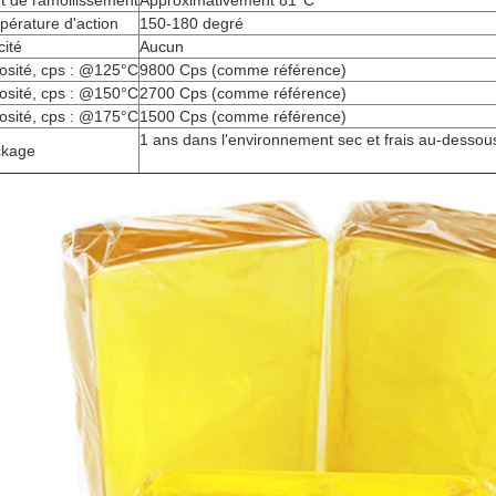
t de ramollissement
Approximativement 81°C
érature d'action
150-180 degré
cité
Aucun
osité, cps : @125°C
9800 Cps (comme référence)
osité, cps : @150°C
2700 Cps (comme référence)
osité, cps : @175°C
1500 Cps (comme référence)
1 ans dans l'environnement sec et frais au-dessous
ckage