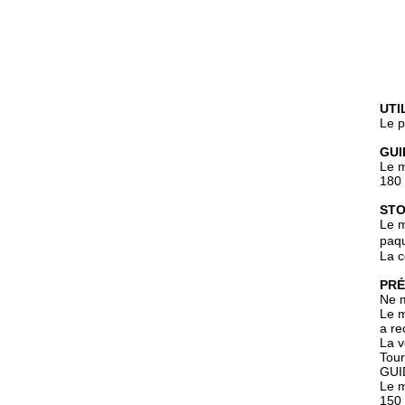
UTI
Le p
GUI
Le m
180 
STO
Le m
paqu
La c
PRÉ
Ne m
Le m
a r
La v
Tour
GUI
Le m
150