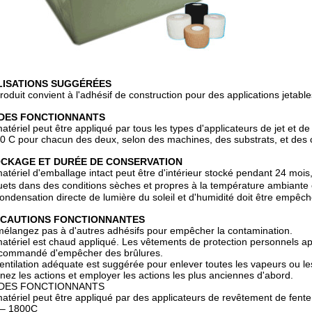
LISATIONS SUGGÉRÉES
roduit convient à l'adhésif de construction pour des applications jetabl
DES FONCTIONNANTS
atériel peut être appliqué par tous les types d'applicateurs de jet et 
0 C pour chacun des deux, selon des machines, des substrats, et des co
CKAGE ET DURÉE DE CONSERVATION
atériel d'emballage intact peut être d'intérieur stocké pendant 24 mois, 
ets dans des conditions sèches et propres à la température ambiant
ondensation directe de lumière du soleil et d'humidité doit être empêch
CAUTIONS FONCTIONNANTES
élangez pas à d'autres adhésifs pour empêcher la contamination.
atériel est chaud appliqué. Les vêtements de protection personnels app
ecommandé d'empêcher des brûlures.
entilation adéquate est suggérée pour enlever toutes les vapeurs ou le
nez les actions et employer les actions les plus anciennes d'abord.
DES FONCTIONNANTS
atériel peut être appliqué par des applicateurs de revêtement de fente
 – 1800C