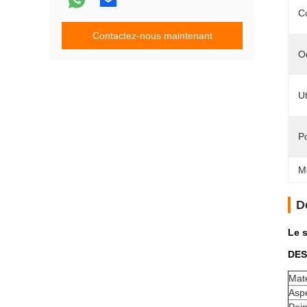
C
Contactez-nous maintenant
O
Ut
Po
M
D
Le s
DES
Maté
Asp