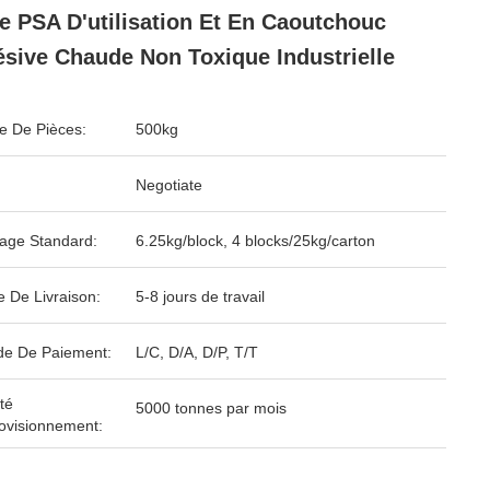
e PSA D'utilisation Et En Caoutchouc
sive Chaude Non Toxique Industrielle
 De Pièces:
500kg
Negotiate
age Standard:
6.25kg/block, 4 blocks/25kg/carton
e De Livraison:
5-8 jours de travail
e De Paiement:
L/C, D/A, D/P, T/T
té
5000 tonnes par mois
ovisionnement: