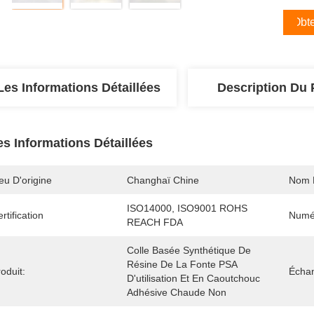
Obte
Les Informations Détaillées
Description Du 
es Informations Détaillées
eu D'origine
Changhaï Chine
Nom 
ISO14000, ISO9001 ROHS 
rtification
Numé
REACH FDA
Colle Basée Synthétique De 
Résine De La Fonte PSA 
oduit:
Échan
D'utilisation Et En Caoutchouc 
Adhésive Chaude Non