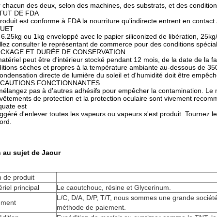
 chacun des deux, selon des machines, des substrats, et des conditions
TUT DE FDA
roduit est conforme à FDA la nourriture qu'indirecte entrent en contac
UET
 6.25kg ou 1kg enveloppé avec le papier siliconized de libération, 25kg
llez consulter le représentant de commerce pour des conditions spécia
CKAGE ET DURÉE DE CONSERVATION
atériel peut être d'intérieur stocké pendant 12 mois, de la date de la 
itions sèches et propres à la température ambiante au-dessous de 35
ondensation directe de lumière du soleil et d'humidité doit être empêch
CAUTIONS FONCTIONNANTES
élangez pas à d'autres adhésifs pour empêcher la contamination. Le m
vêtements de protection et la protection oculaire sont vivement recom
uate est
ggéré d'enlever toutes les vapeurs ou vapeurs s'est produit. Tournez le
ord.
 au sujet de Jaour
 de produit
riel principal
Le caoutchouc, résine et Glycerinum.
L/C, D/A, D/P, T/T, nous sommes une grande société
ement
méthode de paiement.