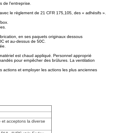
 de l'entreprise.
t avec le règlement de 21 CFR 175,105, des « adhésifs ».
/box.
les.
fabrication, en ses paquets originaux dessous
0C et au-dessus de 50C.
ée.
atériel est chaud appliqué. Personnel approprié
mandés pour empêcher des brûlures. La ventilation
s actions et employer les actions les plus anciennes
 et acceptons la diverse