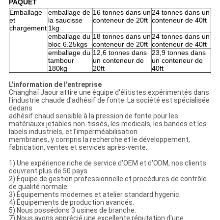
PAQUET
Emballage
emballage de
16 tonnes dans un
24 tonnes dans un
et
la saucisse
conteneur de 20ft
conteneur de 40ft
chargement
1kg
emballage du
18 tonnes dans un
24 tonnes dans un
bloc 6.25kgs
conteneur de 20ft
conteneur de 40ft
emballage du
12,6 tonnes dans
23,9 tonnes dans
tambour
un conteneur de
un conteneur de
180kg
20ft
40ft
L'information de l'entreprise
Changhaï Jaour attire une équipe d'élitistes expérimentés dans
l'industrie chaude d'adhésif de fonte. La société est spécialisée
dedans
adhésif chaud sensible à la pression de fonte pour les
matériauxx jetables non-tissés, les medicals, les bandes et les
labels industriels, et l'imperméabilisation
membranes, y compris la recherche et le développement,
fabrication, ventes et services après-vente.
1) Une expérience riche de service d'OEM et d'ODM, nos clients
couvrent plus de 50 pays.
2) Équipe de gestion professionnelle et procédures de contrôle
de qualité normale.
3) Équipements modernes et atelier standard hygenic.
4) Équipements de production avancés.
5) Nous possédons 3 usines de branche.
7) Nous avons apprécié une excellente réputation d'une