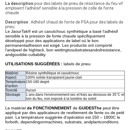
La description
pour des labels de pneu de résistance du feu vif
emploient l'adhésif sensible à la pression de colle de fonte
chaude
Description
: Adhésif chaud de fonte de PSA pour des labels de
pneu
Le JaourTak® est un caoutchouc synthétique a basé l'adhésif
sensible à la pression de fonte chaude spécifiquement
développé pour des applications de label où le bon
permanentadhesion est exigé. Les productis ont comporté
l'andpeel de hightack, bon wettingtosubstratesandoilresistance,
andgooddie-cuttability.
UTILISATIONS SUGGÉRÉES :
labels de pneu
Matériel
Résine synthétique et caoutchouc
Aspect
100% solide transparent jaune-clair
Température
150-180 degré
d'action
Toxicité
Aucun
Stockage
1 ans dans l'environnement sec et frais au-dessous de 35°C et
loin du feu, non exposé à la lumière du soleil
Le matériel
de FONCTIONNEMENT
de
GUIDESThe
peut être
appliqué par des applicateurs de revêtement de fente ou de petit
pain. La température suggérée d'opération est 150 – 1800C le
forboth, dependingonmachines, substrats, andplantconditions.