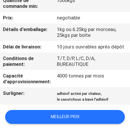
Quantité de
1000kgs
L'USINE
commande min:
Prix:
negotiable
CONTRÔLE
Détails d'emballage:
1kg ou 6.25kg par morceau,
QUALITÉ
25kgs par boîte
Délai de livraison:
10 jours ouvrables après dépôt
CONTACTEZ-
Conditions de
T/T, D/P, L/C, D/A,
NOUS
paiement:
BUREAUTIQUE
Capacité
4000 tonnes par mois
NOUVELLES
d'approvisionnement:
Surligner:
,
adhésif activé par chaleur
CAS
le caoutchouc a basé l'adhésif
DEMANDEZ
MEILLEUR PRIX
UN DEVIS