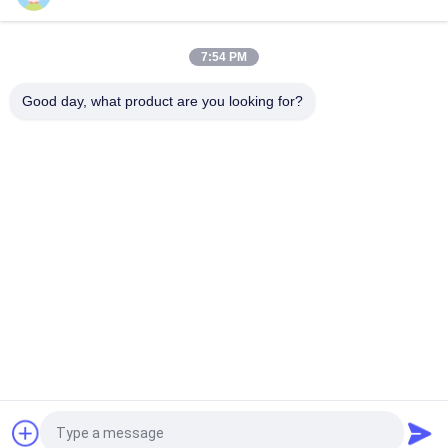
Caoutchouc adhésif chaud à séchage rapide de pointe de la
fonte PSA le haut a basé non toxique
7:54 PM
Résine synthétique inodore adhésive en caoutchouc de fonte
chaude de robe chirurgicale
Good day, what product are you looking for?
Catégories populaires
Tous
Adhésif Chaud De 
Adhésif Sensible À 
La Fonte PSA
La Pression De 
Fonte Chaude
Adhésif Sensible À 
COLLE DE PSA
La Pression De PSA
Adhésif Chaud De 
Adhésif Chaud De 
Colle De Fonte
Fonte
Adhésif En 
Fonte Chaude PSA
Caoutchouc De 
Fonte Chaude
Demandez un devis