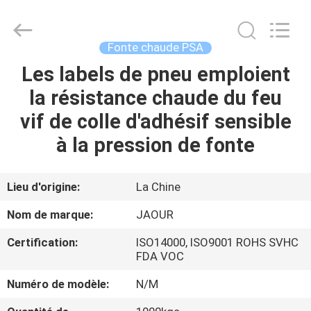
-
2026
Shanghai
Jaour
Adhesive
Fonte chaude PSA
Products
Co.,Ltd.
All
Les labels de pneu emploient
MAISON
Rights
Reserved.
la résistance chaude du feu
PRODUITS
vif de colle d'adhésif sensible
à la pression de fonte
À
PROPOS
Lieu d'origine:
La Chine
DE
Nom de marque:
JAOUR
NOUS
Certification:
ISO14000, ISO9001 ROHS SVHC
FDA VOC
VISITE
Numéro de modèle:
N/M
DE