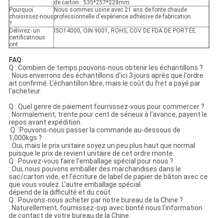
de carton : 535*257*228mm.
Pourquoi
Nous sommes usine avec 21 ans de fonte chaude
choisissez-nous
professionnelle d'expérience adhésive de fabrication.
?
Délivrez- un
ISO14000, OIN 9001, ROHS, COV DE FDA DE PORTÉE.
certificatnous
ont
FAQ
Q : Combien de temps pouvons-nous obtenir les échantillons ?
: Nous enverrons des échantillons d'ici 3 jours après que l'ordre
ait confirmé. L'échantillon libre, mais le coût du fret a payé par
l'acheteur.
Q : Quel
genre de paiement
fournissez-vous pour commercer ?
:
Normalement, trente pour cent de sérieux à l'avance, payent le
repos avant expédition.
Q : Pouvons-nous passer la commande au-dessous de
1,000kgs ?
: Oui, mais le prix unitaire soyez un peu plus haut que normal
puisque le prix de revient unitaire de cet ordre monte.
Q : Pouvez-vous faire l'emballage spécial pour nous ?
: Oui, nous pouvons emballer des marchandises dans le
sac/carton vide, et l'écriture de label de papier de bâton avec ce
que vous voulez. L'autre emballage spécial
dépend de la difficulté et du coût.
Q : Pouvons-nous acheter par notre bureau de la Chine ?
: Naturellement, fournissez-svp avec bonté nous l'information
de contact de votre bureau de la Chine.