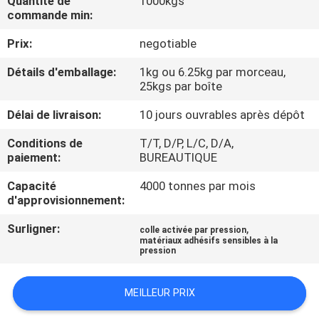
Quantité de
1000kgs
L'USINE
commande min:
Prix:
negotiable
CONTRÔLE
Détails d'emballage:
1kg ou 6.25kg par morceau,
QUALITÉ
25kgs par boîte
Délai de livraison:
10 jours ouvrables après dépôt
CONTACTEZ-
Conditions de
T/T, D/P, L/C, D/A,
NOUS
paiement:
BUREAUTIQUE
Capacité
4000 tonnes par mois
NOUVELLES
d'approvisionnement:
Surligner:
,
colle activée par pression
CAS
matériaux adhésifs sensibles à la
pression
DEMANDEZ
MEILLEUR PRIX
UN DEVIS