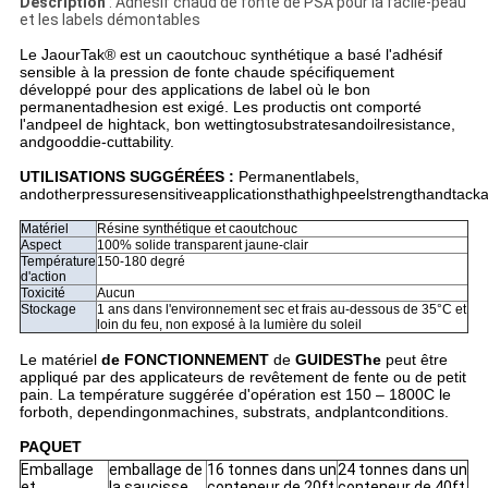
Description
: Adhésif chaud de fonte de PSA pour la facile-peau
et les labels démontables
Le JaourTak® est un caoutchouc synthétique a basé l'adhésif
sensible à la pression de fonte chaude spécifiquement
développé pour des applications de label où le bon
permanentadhesion est exigé. Les productis ont comporté
l'andpeel de hightack, bon wettingtosubstratesandoilresistance,
andgooddie-cuttability.
UTILISATIONS SUGGÉRÉES :
Permanentlabels,
andotherpressuresensitiveapplicationsthathighpeelstrengthandtacka
Matériel
Résine synthétique et caoutchouc
Aspect
100% solide transparent jaune-clair
Température
150-180 degré
d'action
Toxicité
Aucun
Stockage
1 ans dans l'environnement sec et frais au-dessous de 35°C et
loin du feu, non exposé à la lumière du soleil
Le matériel
de FONCTIONNEMENT
de
GUIDESThe
peut être
appliqué par des applicateurs de revêtement de fente ou de petit
pain. La température suggérée d'opération est 150 – 1800C le
forboth, dependingonmachines, substrats, andplantconditions.
PAQUET
Emballage
emballage de
16 tonnes dans un
24 tonnes dans un
et
la saucisse
conteneur de 20ft
conteneur de 40ft