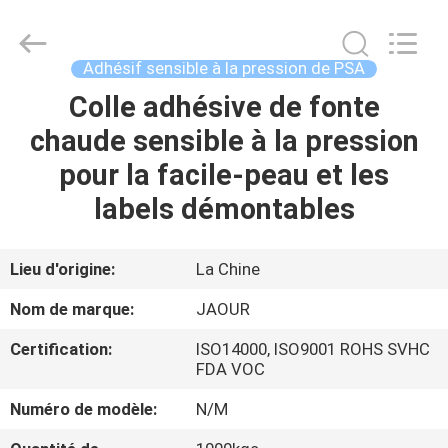
-
2026
Shanghai
Jaour
Adhesive
Adhésif sensible à la pression de PSA
Products
Co.,Ltd.
All
Colle adhésive de fonte
MAISON
Rights
Reserved.
chaude sensible à la pression
PRODUITS
pour la facile-peau et les
labels démontables
À
PROPOS
Lieu d'origine:
La Chine
DE
Nom de marque:
JAOUR
NOUS
Certification:
ISO14000, ISO9001 ROHS SVHC
FDA VOC
VISITE
Numéro de modèle:
N/M
DE