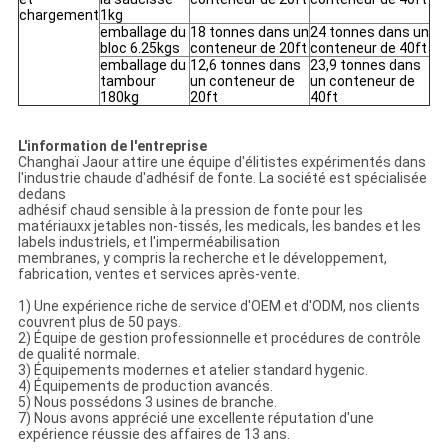
chargement
1kg
emballage du
18 tonnes dans un
24 tonnes dans un
bloc 6.25kgs
conteneur de 20ft
conteneur de 40ft
emballage du
12,6 tonnes dans
23,9 tonnes dans
tambour
un conteneur de
un conteneur de
180kg
20ft
40ft
L'information de l'entreprise
Changhaï Jaour attire une équipe d'élitistes expérimentés dans
l'industrie chaude d'adhésif de fonte. La société est spécialisée
dedans
adhésif chaud sensible à la pression de fonte pour les
matériauxx jetables non-tissés, les medicals, les bandes et les
labels industriels, et l'imperméabilisation
membranes, y compris la recherche et le développement,
fabrication, ventes et services après-vente.
1) Une expérience riche de service d'OEM et d'ODM, nos clients
couvrent plus de 50 pays.
2) Équipe de gestion professionnelle et procédures de contrôle
de qualité normale.
3) Équipements modernes et atelier standard hygenic.
4) Équipements de production avancés.
5) Nous possédons 3 usines de branche.
7) Nous avons apprécié une excellente réputation d'une
expérience réussie des affaires de 13 ans.