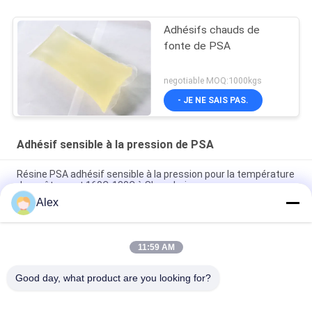
Adhésifs chauds de
fonte de PSA
negotiable MOQ:1000kgs
- JE NE SAIS PAS.
Adhésif sensible à la pression de PSA
Résine PSA adhésif sensible à la pression pour la température
de revêtement 160C-180C à Shanghai
Alex
Étiquettes en papier PSA à fusion chaude Adhésif sensible à
la pression pour les besoins d'étiquetage
11:59 AM
Achat de matériaux directs jaune PSA transparent sensible à
la pression Adhésif avantage
Good day, what product are you looking for?
Catégories populaires
Tous