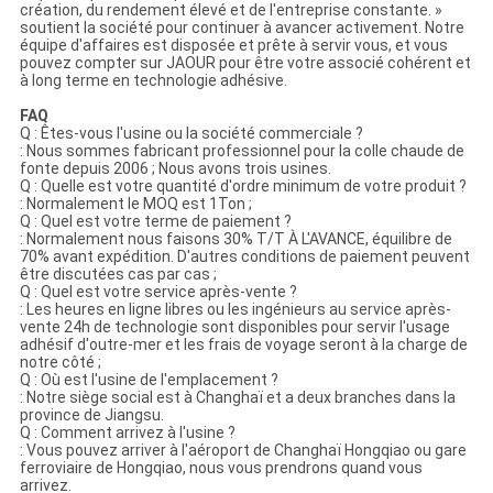
création, du rendement élevé et de l'entreprise constante. »
soutient la société pour continuer à avancer activement. Notre
équipe d'affaires est disposée et prête à servir vous, et vous
pouvez compter sur JAOUR pour être votre associé cohérent et
à long terme en technologie adhésive.
FAQ
Q : Êtes-vous l'usine ou la société commerciale ?
: Nous sommes fabricant professionnel pour la colle chaude de
fonte depuis 2006 ; Nous avons trois usines.
Q : Quelle est votre quantité d'ordre minimum de votre produit ?
: Normalement le MOQ est 1Ton ;
Q : Quel est votre terme de paiement ?
: Normalement nous faisons 30% T/T À L'AVANCE, équilibre de
70% avant expédition. D'autres conditions de paiement peuvent
être discutées cas par cas ;
Q : Quel est votre service après-vente ?
: Les heures en ligne libres ou les ingénieurs au service après-
vente 24h de technologie sont disponibles pour servir l'usage
adhésif d'outre-mer et les frais de voyage seront à la charge de
notre côté ;
Q : Où est l'usine de l'emplacement ?
: Notre siège social est à Changhaï et a deux branches dans la
province de Jiangsu.
Q : Comment arrivez à l'usine ?
: Vous pouvez arriver à l'aéroport de Changhaï Hongqiao ou gare
ferroviaire de Hongqiao, nous vous prendrons quand vous
arrivez.