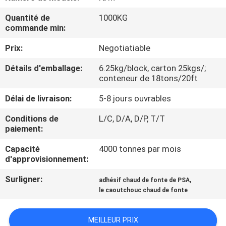
L'USINE
Quantité de
1000KG
commande min:
CONTRÔLE
Prix:
Negotiatiable
QUALITÉ
Détails d'emballage:
6.25kg/block, carton 25kgs/;
conteneur de 18tons/20ft
CONTACTEZ-
Délai de livraison:
5-8 jours ouvrables
NOUS
Conditions de
L/C, D/A, D/P, T/T
paiement:
NOUVELLES
Capacité
4000 tonnes par mois
d'approvisionnement:
CAS
Surligner:
,
adhésif chaud de fonte de PSA
le caoutchouc chaud de fonte
DEMANDEZ
UN DEVIS
MEILLEUR PRIX