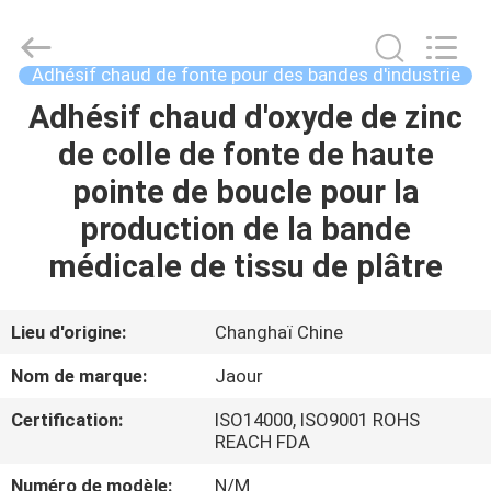
-
2026
Shanghai
Jaour
Adhesive
Adhésif chaud de fonte pour des bandes d'industrie
Products
Co.,Ltd.
All
Adhésif chaud d'oxyde de zinc
MAISON
Rights
Reserved.
de colle de fonte de haute
PRODUITS
pointe de boucle pour la
production de la bande
À
médicale de tissu de plâtre
PROPOS
DE
Lieu d'origine:
Changhaï Chine
NOUS
Nom de marque:
Jaour
Certification:
ISO14000, ISO9001 ROHS
VISITE
REACH FDA
DE
Numéro de modèle:
N/M