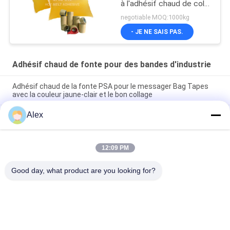
à l'adhésif chaud de colle
de fonte
negotiable MOQ:1000kg
- JE NE SAIS PAS.
Adhésif chaud de fonte pour des bandes d'industrie
Adhésif chaud de la fonte PSA pour le messager Bag Tapes
avec la couleur jaune-clair et le bon collage
Alex
Adhésif chaud sensible à la pression jaune-clair de fonte pour
des applications industrielles de bandes
Adhésif chaud solide de colle de fonte de 100% pour bande
12:09 PM
dégrossie de bande paerforée de Papier d'emballage de bande
de mousse la double
Good day, what product are you looking for?
Catégories populaires
Tous
Adhésif Chaud De 
Adhésif Sensible À 