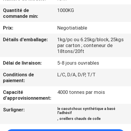
L'USINE
Quantité de
1000KG
commande min:
CONTRÔLE
Prix:
Negotiatiable
QUALITÉ
Détails d'emballage:
1kg/pc ou 6.25kg/block, 25kgs
par carton ; conteneur de
CONTACTEZ-
18tons/20ft
NOUS
Délai de livraison:
5-8 jours ouvrables
Conditions de
L/C, D/A, D/P, T/T
NOUVELLES
paiement:
Capacité
4000 tonnes par mois
d'approvisionnement:
CAS
Surligner:
le caoutchouc synthétique a basé
l'adhésif
DEMANDEZ
,
oreillers chauds de colle
UN DEVIS