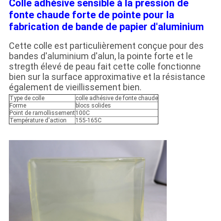
Colle adhésive sensible à la pression de
fonte chaude forte de pointe pour la
fabrication de bande de papier d'aluminium
Cette colle est particulièrement conçue pour des
bandes d'aluminium d'alun, la pointe forte et le
stregth élevé de peau fait cette colle fonctionne
bien sur la surface approximative et la résistance
également de vieillissement bien.
Type de colle
colle adhésive de fonte chaude
Forme
blocs solides
Point de ramollissement
100C
Température d'action
155-165C