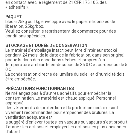
en contact avec le règlement de 21 CFR 175,105, des
« adhésifs ».
PAQUET
bloc 6.25kg ou 1kg enveloppé avec le papier siliconized de
libération, 25kg/box.
Veuillez consulter le représentant de commerce pour des
conditions spéciales.
STOCKAGE ET DURÉE DE CONSERVATION
Le matériel d'emballage intact peut être d'intérieur stocké
pendant 24 mois, de la date de la fabrication, dans son original
paquets dans des conditions sèches et propres à la
température ambiante en-dessous de 35 0 C et au-dessus de 5
0 C.
La condensation directe de lumière du soleil et d'humidité doit
être empêchée.
PRÉCAUTIONS FONCTIONNANTES
Ne mélangez pas à d'autres adhésifs pour empêcher la
contamination. Le matériel est chaud appliqué. Personnel
approprié
des vêtements de protection et la protection oculaire sont
vivement recommandés pour empêcher des brûlures. La
ventilation adéquate est
a suggéré d'enlever toutes les vapeurs ou vapeurs s'est produit.
Tournez les actions et employer les actions les plus anciennes
d'abord.