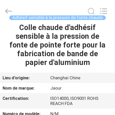
-
2026
Shanghai
Jaour
Adhesive
Adhésif sensible à la pression de fonte chaude
Products
Co.,Ltd.
All
Colle chaude d'adhésif
MAISON
Rights
Reserved.
sensible à la pression de
PRODUITS
fonte de pointe forte pour la
fabrication de bande de
À
papier d'aluminium
PROPOS
DE
Lieu d'origine:
Changhaï Chine
NOUS
Nom de marque:
Jaour
Certification:
ISO14000, ISO9001 ROHS
VISITE
REACH FDA
DE
Numéro de modèle:
N/M