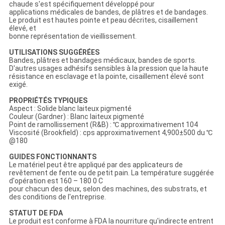
chaude s'est spécifiquement développé pour
applications médicales de bandes, de plâtres et de bandages.
Le produit est hautes pointe et peau décrites, cisaillement
élevé, et
bonne représentation de vieillissement.
UTILISATIONS SUGGÉRÉES
Bandes, plâtres et bandages médicaux, bandes de sports.
D'autres usages adhésifs sensibles à la pression que la haute
résistance en esclavage et la pointe, cisaillement élevé sont
exigé.
PROPRIÉTÉS TYPIQUES
Aspect : Solide blanc laiteux pigmenté
Couleur (Gardner) : Blanc laiteux pigmenté
Point de ramollissement (R&B) : ℃ approximativement 104
Viscosité (Brookfield) : cps approximativement 4,900±500 du ℃
@180
GUIDES FONCTIONNANTS
Le matériel peut être appliqué par des applicateurs de
revêtement de fente ou de petit pain. La température suggérée
d'opération est 160 – 180 0 C
pour chacun des deux, selon des machines, des substrats, et
des conditions de l'entreprise.
STATUT DE FDA
Le produit est conforme à FDA la nourriture qu'indirecte entrent