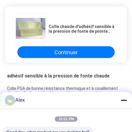
Colle chaude d'adhésif sensible à
la pression de fonte de pointe
forte pour la fabrication de bande
de papier d'aluminium
Continuer
adhésif sensible à la pression de fonte chaude
Colle PSA de bonne résistance thermique et à cisaillement
élevé, colle thermofusible pour étiquettes numériques
Alex
Bonne colle PSA thermorésistante et à haute résistance au
cisaillement, colle thermofusible
10:01 PM
Stratification non-tissée de feuille supérieure avec le film de
PE collant l'adhésif de construction chaud de fonte