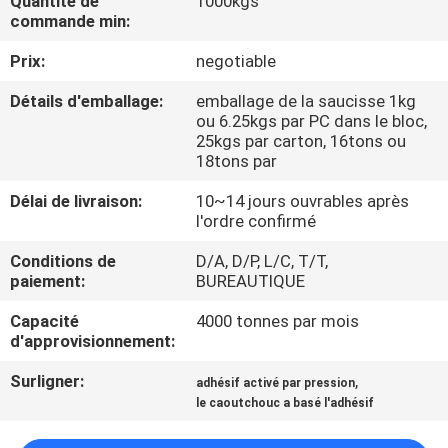
Quantité de
1000kgs
L'USINE
commande min:
Prix:
negotiable
CONTRÔLE
Détails d'emballage:
emballage de la saucisse 1kg
QUALITÉ
ou 6.25kgs par PC dans le bloc,
25kgs par carton, 16tons ou
18tons par
CONTACTEZ-
Délai de livraison:
10~14 jours ouvrables après
NOUS
l'ordre confirmé
Conditions de
D/A, D/P, L/C, T/T,
NOUVELLES
paiement:
BUREAUTIQUE
Capacité
4000 tonnes par mois
CAS
d'approvisionnement:
Surligner:
,
adhésif activé par pression
DEMANDEZ
le caoutchouc a basé l'adhésif
UN DEVIS