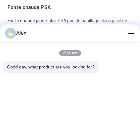
Fonte chaude PSA
Fonte chaude jaune-clair PSA pour le habillage chirurgical de
plâtre médical
Alex
Caoutchouc adhésif chaud à séchage rapide de pointe de la
fonte PSA le haut a basé non toxique
7:34 AM
Résine synthétique inodore adhésive en caoutchouc de fonte
chaude de robe chirurgicale
Good day, what product are you looking for?
Catégories populaires
Tous
Adhésif Chaud De 
Adhésif Sensible À 
La Fonte PSA
La Pression De 
Fonte Chaude
Adhésif Sensible À 
COLLE DE PSA
La Pression De PSA
Adhésif Chaud De 
Adhésif Chaud De 