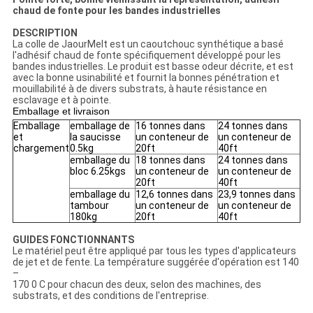
chaud de fonte pour les bandes industrielles
DESCRIPTION
La colle de JaourMelt est un caoutchouc synthétique a basé
l'adhésif chaud de fonte spécifiquement développé pour les
bandes industrielles. Le produit est basse odeur décrite, et est
avec la bonne usinabilité et fournit la bonnes pénétration et
mouillabilité à de divers substrats, à haute résistance en
esclavage et à pointe.
Emballage et livraison
Emballage
emballage de
16 tonnes dans
24 tonnes dans
et
la saucisse
un conteneur de
un conteneur de
chargement
0.5kg
20ft
40ft
emballage du
18 tonnes dans
24 tonnes dans
bloc 6.25kgs
un conteneur de
un conteneur de
20ft
40ft
emballage du
12,6 tonnes dans
23,9 tonnes dans
tambour
un conteneur de
un conteneur de
180kg
20ft
40ft
GUIDES FONCTIONNANTS
Le matériel peut être appliqué par tous les types d'applicateurs
de jet et de fente. La température suggérée d'opération est 140
–
170 0 C pour chacun des deux, selon des machines, des
substrats, et des conditions de l'entreprise.