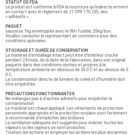
STATUT DE FDA
Le produit est conforme à FDA la nourriture qu'indirecte entrent
en contact avec le règlement de 21 CFR 175,105, des
« adhésifs ».
PAQUET
saucisse 1kg enveloppée avec le film fusible, 25kg/box.
Veuillez consulter le représentant de commerce pour des
conditions spéciales.
STOCKAGE ET DURÉE DE CONSERVATION
Le matériel d'emballage intact peut être d'intérieur stocké
pendant 24 mois, de la date de la fabrication, dans son original
paquets dans des conditions sèches et propres à la
température ambiante en-dessous de 35 0 C et au-dessus de 5
0 C.
La condensation directe de lumière du soleil et d'humidité doit
être empêchée.
PRÉCAUTIONS FONCTIONNANTES
Ne mélangez pas à d'autres adhésifs pour empêcher la
contamination.
Le matériel est chaud appliqué. Les vêtements de protection
personnels appropriés et la protection oculaire sont fortement
a recommandé d'empêcher des brûlures.
La ventilation adéquate est suggérée pour enlever toutes les
vapeurs ou les vapeurs se sont produites.
Tournez les actions et employer les actions les plus anciennes