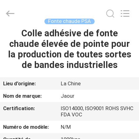
-
2026
Shanghai
Jaour
Adhesive
Fonte chaude PSA
Products
Co.,Ltd.
All
Colle adhésive de fonte
MAISON
Rights
Reserved.
chaude élevée de pointe pour
PRODUITS
la production de toutes sortes
de bandes industrielles
À
PROPOS
Lieu d'origine:
La Chine
DE
Nom de marque:
Jaour
NOUS
Certification:
ISO14000, ISO9001 ROHS SVHC
FDA VOC
VISITE
Numéro de modèle:
N/M
DE