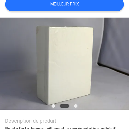
MEILLEUR PRIX
PLAN
DU
SITE
POLITIQUE
DE
CONFIDENTIALITÉ
Description de produit
Pointe forte, bonne vieillissant la représentation, adhésif