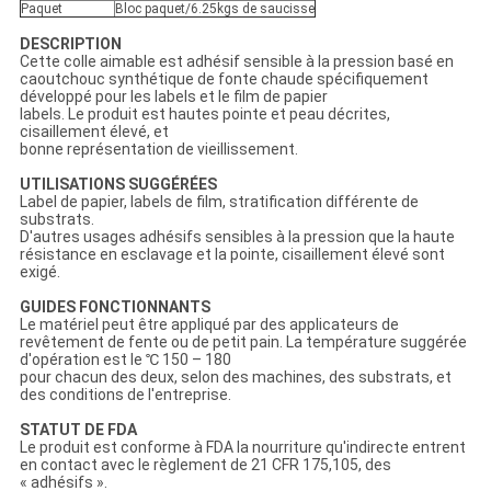
Paquet
Bloc paquet/6.25kgs de saucisse
DESCRIPTION
Cette colle aimable est adhésif sensible à la pression basé en
caoutchouc synthétique de fonte chaude spécifiquement
développé pour les labels et le film de papier
labels. Le produit est hautes pointe et peau décrites,
cisaillement élevé, et
bonne représentation de vieillissement.
UTILISATIONS SUGGÉRÉES
Label de papier, labels de film, stratification différente de
substrats.
D'autres usages adhésifs sensibles à la pression que la haute
résistance en esclavage et la pointe, cisaillement élevé sont
exigé.
GUIDES FONCTIONNANTS
Le matériel peut être appliqué par des applicateurs de
revêtement de fente ou de petit pain. La température suggérée
d'opération est le ℃ 150 – 180
pour chacun des deux, selon des machines, des substrats, et
des conditions de l'entreprise.
STATUT DE FDA
Le produit est conforme à FDA la nourriture qu'indirecte entrent
en contact avec le règlement de 21 CFR 175,105, des
« adhésifs ».