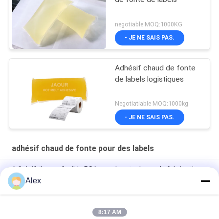
negotiable MOQ:1000KG
- JE NE SAIS PAS.
Adhésif chaud de fonte
de labels logistiques
Negotiatiable MOQ:1000kg
- JE NE SAIS PAS.
adhésif chaud de fonte pour des labels
Adhésif thermofusible PSA avec bon tack pour la fabrication
de feuilles de papier gommé
Alex
Adhésif à fusion chaude pour étiquettes de bouteilles en verre
8:17 AM
Adhésif sensible à la pression de basse fonte chaude de