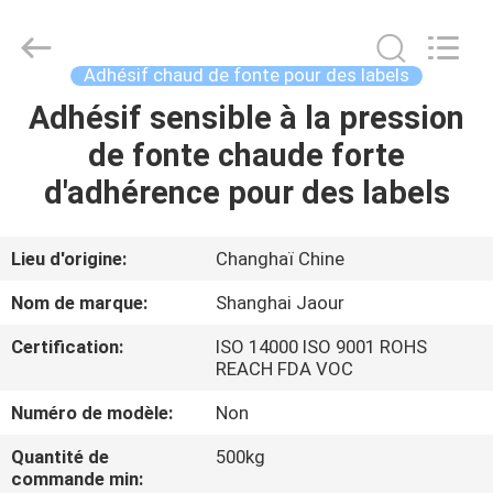
-
2026
Shanghai
Jaour
Adhesive
Adhésif chaud de fonte pour des labels
Products
Co.,Ltd.
All
Adhésif sensible à la pression
MAISON
Rights
Reserved.
de fonte chaude forte
PRODUITS
d'adhérence pour des labels
À
Lieu d'origine:
Changhaï Chine
PROPOS
Nom de marque:
Shanghai Jaour
DE
Certification:
ISO 14000 ISO 9001 ROHS
NOUS
REACH FDA VOC
Numéro de modèle:
Non
VISITE
Quantité de
500kg
DE
commande min: