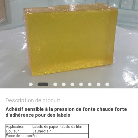
PLAN
DU
SITE
POLITIQUE
DE
CONFIDENTIALITÉ
Description de produit
Adhésif sensible à la pression de fonte chaude forte
d'adhérence pour des labels
Application
Labels de papier, labels de film
Couleur
Jaune-clair
Force de liaison
Fort