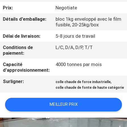
L'USINE
Prix:
Negotiate
Détails d'emballage:
bloc 1kg enveloppé avec le film
CONTRÔLE
fusible, 20-25kg/box
QUALITÉ
Délai de livraison:
5-8 jours de travail
Conditions de
L/C, D/A, D/P, T/T
CONTACTEZ-
paiement:
NOUS
Capacité
4000 tonnes par mois
d'approvisionnement:
NOUVELLES
Surligner:
,
colle chaude de force industrielle
colle chaude de fonte de haute catégorie
CAS
MEILLEUR PRIX
DEMANDEZ
UN DEVIS