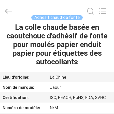
-
2026
Shanghai
Jaour
Adhesive
Adhésif chaud de fonte
Products
Co.,Ltd.
All
La colle chaude basée en
MAISON
Rights
Reserved.
caoutchouc d'adhésif de fonte
PRODUITS
pour moulés papier enduit
papier pour étiquettes des
À
autocollants
PROPOS
DE
Lieu d'origine:
La Chine
NOUS
Nom de marque:
Jaour
Certification:
ISO, REACH, RoHS, FDA, SVHC
VISITE
Numéro de modèle:
N/M
DE