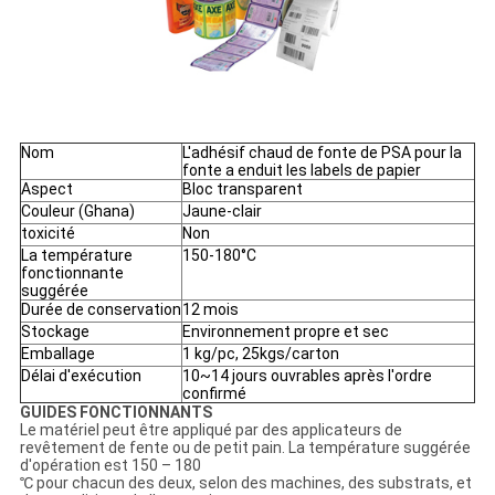
Nom
L'adhésif chaud de fonte de PSA pour la
fonte a enduit les labels de papier
Aspect
Bloc transparent
Couleur (Ghana)
Jaune-clair
toxicité
Non
La température
150-180°C
fonctionnante
suggérée
Durée de conservation
12 mois
Stockage
Environnement propre et sec
Emballage
1 kg/pc, 25kgs/carton
Délai d'exécution
10~14 jours ouvrables après l'ordre
confirmé
GUIDES FONCTIONNANTS
Le matériel peut être appliqué par des applicateurs de
revêtement de fente ou de petit pain. La température suggérée
d'opération est 150 – 180
℃ pour chacun des deux, selon des machines, des substrats, et