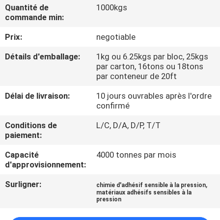
L'USINE
Quantité de
1000kgs
commande min:
Prix:
negotiable
CONTRÔLE
QUALITÉ
Détails d'emballage:
1kg ou 6.25kgs par bloc, 25kgs
par carton, 16tons ou 18tons
par conteneur de 20ft
CONTACTEZ-
Délai de livraison:
10 jours ouvrables après l'ordre
NOUS
confirmé
Conditions de
L/C, D/A, D/P, T/T
NOUVELLES
paiement:
Capacité
4000 tonnes par mois
d'approvisionnement:
CAS
Surligner:
,
chimie d'adhésif sensible à la pression
matériaux adhésifs sensibles à la
DEMANDEZ
pression
UN DEVIS