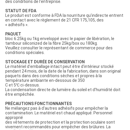
des conditions de l'entreprise.
STATUT DE FDA
Le produit est conforme à FDA la nourriture qu'indirecte entrent
en contact avec le règlement de 21 CFR 175,105, des
« adhésifs ».
PAQUET
bloc 6.25kg ou 1kg enveloppé avec le papier de libération, le
tambour siliconized de la fibre 25kg/box ou 180kg.
Veuillez consulter le représentant de commerce pour des
conditions spéciales.
STOCKAGE ET DURÉE DE CONSERVATION
Le matériel d'emballage intact peut être d'intérieur stocké
pendant 24 mois, de la date de la fabrication, dans son original
paquets dans des conditions sèches et propres à la
température ambiante en-dessous de 350
C et 5℃ ci-dessus.
La condensation directe de lumière du soleil et d'humidité doit
être empêchée.
PRÉCAUTIONS FONCTIONNANTES
Ne mélangez pas à d'autres adhésifs pour empêcher la
contamination. Le matériel est chaud appliqué. Personnel
approprié
des vêtements de protection et la protection oculaire sont
vivement recommandés pour empêcher des brûlures. La