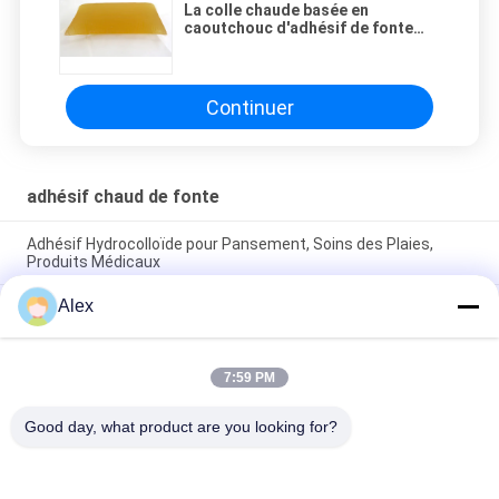
La colle chaude basée en
caoutchouc d'adhésif de fonte
pour moulés papier enduit papier
pour étiquettes des autocollants
Continuer
adhésif chaud de fonte
Adhésif Hydrocolloïde pour Pansement, Soins des Plaies,
Produits Médicaux
Alex
Adhésif à fusion à chaud pour pansement médical
hydrocolloïde, plâtre pour plaies
L'adhésif à fusion à chaud à 100% de teneur en solides sans
7:59 PM
solvant, résistant aux UV, chimique acrylique pour ruban
adhésif médical
Good day, what product are you looking for?
Catégories populaires
Tous