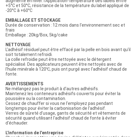
augmenté en hiver. l'Application-température des labels entre
+5°C et 50°C, résistance de la température du label appliqué de
-20°C à +60°C
EMBALLAGE ET STOCKAGE
Durée de conservation : 12 mois dans l'environnement sec et
frais
Emballage : 20kg/Box, 5kg/cake
NETTOYAGE
L'adhésif résiduel peut être effacé par la pelle en bois avant qu'il
soit totalement refroidi.
La colle refroidie peut être nettoyée avec le détergent
spécialisé. Des applicateurs peuvent être nettoyés avec de
l'huile minérale à 120℃, puis ont purgé avec l'adhésif chaud de
fonte.
AVERTISSEMENTS
Ne mélangez pas le produit à d'autres adhésifs.
Maintenez les conteneurs adhésifs couverts pour éviter la
poussière ou la contamination.
Cessez de chauffer si vous ne l'employez pas pendant
longtemps pour éviter la carbonisation de l'adhésif.
Verres de sûreté d'usage, gants de sécurité et vêtements de
sécurité quand utilisant l'adhésif chaud de fonte à éviter
d'échauder.
L'information de l'entreprise