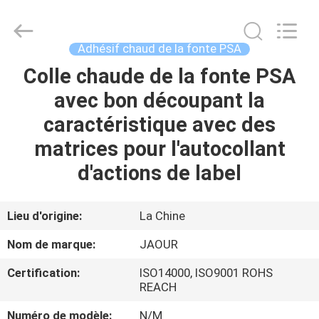
-
2026
Shanghai
Jaour
Adhesive
Adhésif chaud de la fonte PSA
Products
Co.,Ltd.
All
Colle chaude de la fonte PSA
MAISON
Rights
Reserved.
avec bon découpant la
PRODUITS
caractéristique avec des
matrices pour l'autocollant
À
d'actions de label
PROPOS
DE
Lieu d'origine:
La Chine
NOUS
Nom de marque:
JAOUR
Certification:
ISO14000, ISO9001 ROHS
VISITE
REACH
DE
Numéro de modèle:
N/M