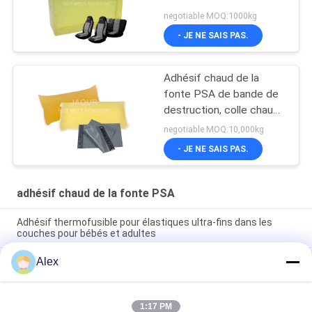
negotiable MOQ:1000kg
- JE NE SAIS PAS.
Adhésif chaud de la
fonte PSA de bande de
destruction, colle chaude
de la fonte PSA de
negotiable MOQ:10,000kg
bande de destruction
- JE NE SAIS PAS.
adhésif chaud de la fonte PSA
Adhésif thermofusible pour élastiques ultra-fins dans les
couches pour bébés et adultes
Alex
Colle chaude de fonte pour la couche-culotte faisant la colle
de construction pour la production de la couche-culotte de
bébé
1:17 PM