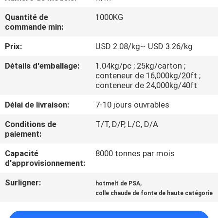
L'USINE
Quantité de
1000KG
commande min:
CONTRÔLE
Prix:
USD 2.08/kg~ USD 3.26/kg
QUALITÉ
Détails d'emballage:
1.04kg/pc ; 25kg/carton ;
conteneur de 16,000kg/20ft ;
CONTACTEZ-
conteneur de 24,000kg/40ft
NOUS
Délai de livraison:
7-10 jours ouvrables
Conditions de
T/T, D/P, L/C, D/A
NOUVELLES
paiement:
Capacité
8000 tonnes par mois
d'approvisionnement:
CAS
Surligner:
,
hotmelt de PSA
colle chaude de fonte de haute catégorie
DEMANDEZ
UN DEVIS