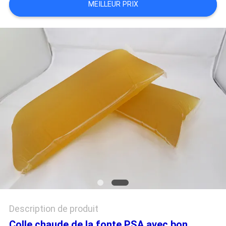
MEILLEUR PRIX
PLAN
DU
SITE
POLITIQUE
DE
CONFIDENTIALITÉ
Description de produit
Colle chaude de la fonte PSA avec bon