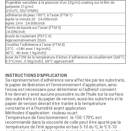
Propriétés sensibles à la pression d'un 23g/m2-coating sur le film de
polyester 21g/m2
(23±2℃, 50±10%Rh)
adhérence de peau 180°C à l'acier (FTM 1)
Après la minute 20 : 24-30N/inch
Après 24 H : 24-30N/inch
Pointe de boucle sur l'acier (FTM 9)
24-30N/inch
Boule de roulement (PSTC 6)
Approximativement 20cm
Cisaillez l'adhérence à l'acier (FTM 8)
23°C : >24H avec 1 kg/inch2
40°C : 4H avec 1 kg/inch2
Acier de l'OM de la température d'échec d'adhérence de cisaillement (SAFT)
0.5°C/min ; 0.5kg/inch2, 68°C approximatif
INSTRUCTIONS D'APPLICATION
Sa représentation d'adhérence sera affectée par les substrats,
le papier de libération et l'environnement d'application, ainsi
l'essai est nécessaire pour déterminer si l'adhésif convient.
Il ne devrait y avoir aucune poussière ou de l'huile sur la surface
des substrats et du papier de version, aussi les substrats et le
papier de version devrait être traitée à la température
constante et à l'humidité avant application.
Méthodes d'application : rouleau ou jet
Température de fonctionnement : le 150-170℃, est
recommandé dans la viscosité de colle peut être ajusté par la
température de l'été appropriée en bas 5-10 du ℃, le ℃ 5-10