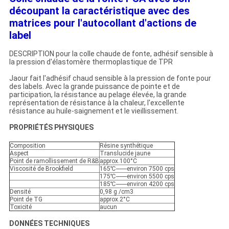
découpant la caractéristique avec des
matrices pour l'autocollant d'actions de
label
DESCRIPTION pour la colle chaude de fonte, adhésif sensible à
la pression d'élastomère thermoplastique de TPR
Jaour fait l'adhésif chaud sensible à la pression de fonte pour
des labels. Avec la grande puissance de pointe et de
participation, la résistance au pelage élevée, la grande
représentation de résistance à la chaleur, l'excellente
résistance au huile-saignement et le vieillissement.
PROPRIÉTÉS PHYSIQUES
Composition
Résine synthétique
Aspect
Translucide jaune
Point de ramollissement de R&B
approx.100°C
Viscosité de Brookfield
165℃-------environ 7500 cps
175℃-------environ 5500 cps
185℃-------environ 4200 cps
Densité
0,98 g /cm3
Point de TG
approx.2°C
Toxicité
aucun
DONNÉES TECHNIQUES