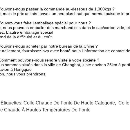
 Pouvons-nous passer la commande au-dessous de 1,000kgs ?
i, mais le prix unitaire soyez un peu plus haut que normal puisque le pr
Pouvez-vous faire l'emballage spécial pour nous ?
i, nous pouvons emballer des marchandises dans le sac/carton vide, et 
ez. L'autre emballage spécial
nd de la difficulté et du coût.
Pouvons-nous acheter par notre bureau de la Chine ?
turellement, fournissez-svp avec bonté nous l'information de contact d
Comment pouvons-nous rendre visite à votre société ?
us sommes situés dans la ville de Changhaï, juste environ 25km à parti
'avion à Hongqiao
ion, nous vous prendrons.
 Étiquettes:
Colle Chaude De Fonte De Haute Catégorie
,
Colle
le Chaude À Hautes Températures De Fonte