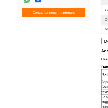
C
Contactez-nous maintenant
O
M
D
Adh
Desc
Don
No
Asp
Cou
toxi
La t
sug
Dur