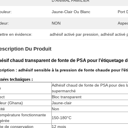
D'ANIMAL FAMILIER
ouleur:
Jaune-Clair Ou Blanc
Port 
deur:
NON
Aspec
ettre en évidence:
adhésif activé par pression
, 
adhésif activé 
escription Du Produit
ésif chaud transparent de fonte de PSA pour l'étiquetage 
ription : adhésif sensible à la pression de fonte chaude pour l'
nées techniques :
Adhésif chaud de fonte de PSA pour des l
m
supermarché
ect
Bloc transparent
leur (Ghana)
Jaune-clair
cité
Non
empérature fonctionnante
150-180°C
gérée
ée de conservation
12 mois