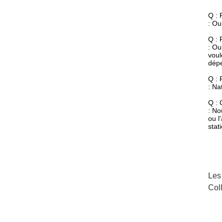
Q :
: Ou
Q : 
: Ou
voul
dépe
Q : 
: Na
Q : 
: No
ou l
stat
Les
Col