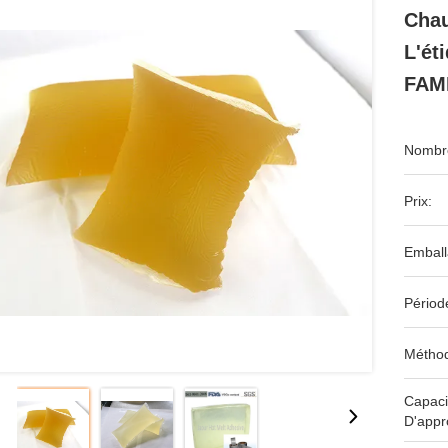
Chau
L'ét
FAM
Nombre
Prix:
Emball
Périod
Méthod
Capaci
D'appr