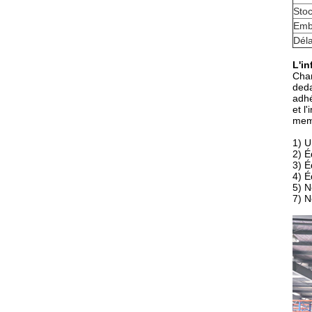
Sto
Emb
Déla
L'in
Chan
ded
adhé
et l
memb
1) U
2) É
3) É
4) É
5) N
7) N