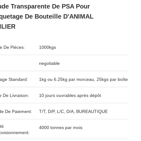
de Transparente De PSA Pour
iquetage De Bouteille D'ANIMAL
ILIER
 De Pièces:
1000kgs
negotiable
age Standard:
1kg ou 6.25kg par morceau, 25kgs par boîte
e De Livraison:
10 jours ouvrables après dépôt
e De Paiement:
T/T, D/P, L/C, D/A, BUREAUTIQUE
té
4000 tonnes par mois
ovisionnement: