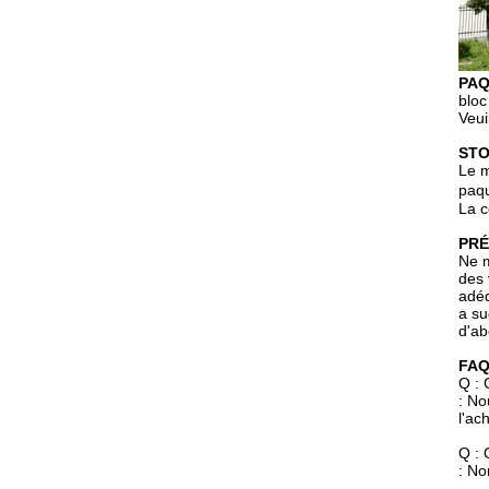
PA
bloc
Veui
STO
Le m
paqu
La c
PRÉ
Ne m
des 
adéq
a su
d'ab
FA
Q : 
: No
l'ac
Q :
:
Nor