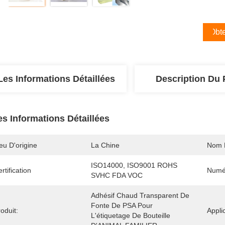
Obte
Les Informations Détaillées
Description Du 
es Informations Détaillées
eu D'origine
La Chine
Nom 
ISO14000, ISO9001 ROHS 
rtification
Numé
SVHC FDA VOC
Adhésif Chaud Transparent De 
Fonte De PSA Pour 
oduit:
Appli
L'étiquetage De Bouteille 