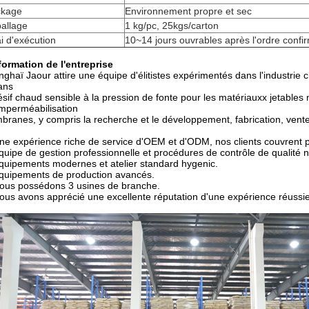
ckage
Environnement propre et sec
allage
1 kg/pc, 25kgs/carton
i d'exécution
10~14 jours ouvrables après l'ordre confi
formation de l'entreprise
ghaï Jaour attire une équipe d'élitistes expérimentés dans l'industrie 
ans
sif chaud sensible à la pression de fonte pour les matériauxx jetables no
'imperméabilisation
ranes, y compris la recherche et le développement, fabrication, vente
ne expérience riche de service d'OEM et d'ODM, nos clients couvrent 
quipe de gestion professionnelle et procédures de contrôle de qualité 
quipements modernes et atelier standard hygenic.
quipements de production avancés.
ous possédons 3 usines de branche.
ous avons apprécié une excellente réputation d'une expérience réussie