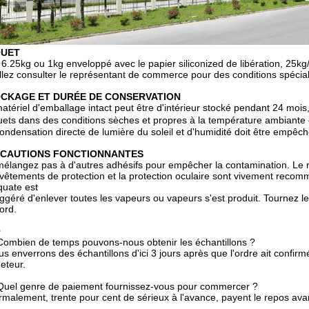
QUET
 6.25kg ou 1kg enveloppé avec le papier siliconized de libération, 25kg
llez consulter le représentant de commerce pour des conditions spécia
CKAGE ET DURÉE DE CONSERVATION
atériel d'emballage intact peut être d'intérieur stocké pendant 24 mois, 
ets dans des conditions sèches et propres à la température ambiant
ondensation directe de lumière du soleil et d'humidité doit être empêch
CAUTIONS FONCTIONNANTES
élangez pas à d'autres adhésifs pour empêcher la contamination. Le m
vêtements de protection et la protection oculaire sont vivement recom
uate est
ggéré d'enlever toutes les vapeurs ou vapeurs s'est produit. Tournez le
ord.
Q
Combien de temps pouvons-nous obtenir les échantillons ?
us enverrons des échantillons d'ici 3 jours après que l'ordre ait confirmé
heteur.
 Quel
genre de paiement
fournissez-vous pour commercer ?
malement, trente pour cent de sérieux à l'avance, payent le repos avan