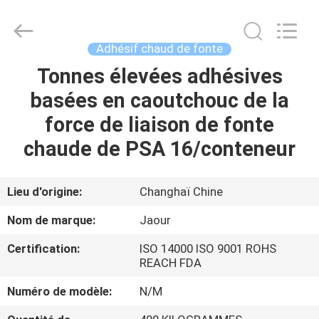
-
2026
Shanghai
Jaour
Adhesive
Adhésif chaud de fonte
Products
Co.,Ltd.
All
Tonnes élevées adhésives
MAISON
Rights
Reserved.
basées en caoutchouc de la
PRODUITS
force de liaison de fonte
chaude de PSA 16/conteneur
À
PROPOS
Lieu d'origine:
Changhaï Chine
DE
Nom de marque:
Jaour
NOUS
Certification:
ISO 14000 ISO 9001 ROHS
REACH FDA
VISITE
Numéro de modèle:
N/M
DE