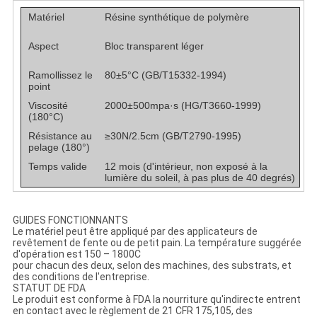
Matériel
Résine synthétique de polymère
Aspect
Bloc transparent léger
Ramollissez le
80±5°C (GB/T15332-1994)
point
Viscosité
2000±500mpa·s (HG/T3660-1999)
(180°C)
Résistance au
≥30N/2.5cm (GB/T2790-1995)
pelage (180°)
Temps valide
12 mois (d'intérieur, non exposé à la
lumière du soleil, à pas plus de 40 degrés)
GUIDES FONCTIONNANTS
Le matériel peut être appliqué par des applicateurs de
revêtement de fente ou de petit pain. La température suggérée
d'opération est 150 – 1800C
pour chacun des deux, selon des machines, des substrats, et
des conditions de l'entreprise.
STATUT DE FDA
Le produit est conforme à FDA la nourriture qu'indirecte entrent
en contact avec le règlement de 21 CFR 175,105, des