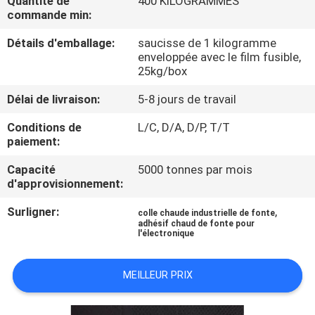
Quantité de
400 KILOGRAMMES
L'USINE
commande min:
Détails d'emballage:
saucisse de 1 kilogramme
CONTRÔLE
enveloppée avec le film fusible,
25kg/box
QUALITÉ
Délai de livraison:
5-8 jours de travail
CONTACTEZ-
Conditions de
L/C, D/A, D/P, T/T
paiement:
NOUS
Capacité
5000 tonnes par mois
d'approvisionnement:
NOUVELLES
Surligner:
,
colle chaude industrielle de fonte
adhésif chaud de fonte pour
l'électronique
CAS
MEILLEUR PRIX
DEMANDEZ
UN DEVIS