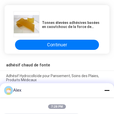
Tonnes élevées adhésives basées
en caoutchouc de la force de
liaison de fonte chaude de PSA
16/conteneur
Continuer
adhésif chaud de fonte
Adhésif Hydrocolloïde pour Pansement, Soins des Plaies,
Produits Médicaux
Alex
Adhésif à fusion à chaud pour pansement médical
hydrocolloïde, plâtre pour plaies
L'adhésif à fusion à chaud à 100% de teneur en solides sans
7:28 PM
solvant, résistant aux UV, chimique acrylique pour ruban
adhésif médical