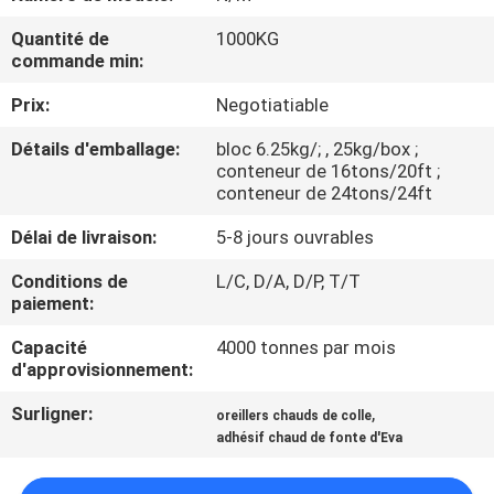
L'USINE
Quantité de
1000KG
commande min:
CONTRÔLE
Prix:
Negotiatiable
QUALITÉ
Détails d'emballage:
bloc 6.25kg/; , 25kg/box ;
conteneur de 16tons/20ft ;
CONTACTEZ-
conteneur de 24tons/24ft
NOUS
Délai de livraison:
5-8 jours ouvrables
Conditions de
L/C, D/A, D/P, T/T
NOUVELLES
paiement:
Capacité
4000 tonnes par mois
d'approvisionnement:
CAS
Surligner:
,
oreillers chauds de colle
adhésif chaud de fonte d'Eva
DEMANDEZ
UN DEVIS