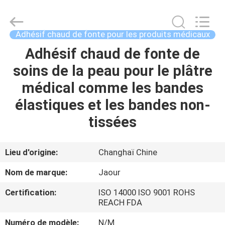
-
2026
Shanghai
Jaour
Adhesive
Adhésif chaud de fonte pour les produits médicaux
Products
Co.,Ltd.
All
Adhésif chaud de fonte de
MAISON
Rights
Reserved.
soins de la peau pour le plâtre
PRODUITS
médical comme les bandes
élastiques et les bandes non-
À
tissées
PROPOS
DE
Lieu d'origine:
Changhaï Chine
NOUS
Nom de marque:
Jaour
Certification:
ISO 14000 ISO 9001 ROHS
VISITE
REACH FDA
DE
Numéro de modèle:
N/M