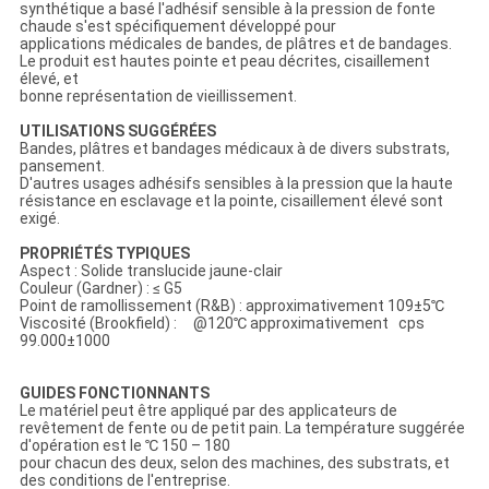
synthétique a basé l'adhésif sensible à la pression de fonte
chaude s'est spécifiquement développé pour
applications médicales de bandes, de plâtres et de bandages.
Le produit est hautes pointe et peau décrites, cisaillement
élevé, et
bonne représentation de vieillissement.
UTILISATIONS SUGGÉRÉES
Bandes, plâtres et bandages médicaux à de divers substrats,
pansement.
D'autres usages adhésifs sensibles à la pression que la haute
résistance en esclavage et la pointe, cisaillement élevé sont
exigé.
PROPRIÉTÉS TYPIQUES
Aspect : Solide translucide jaune-clair
Couleur (Gardner) : ≤ G5
Point de ramollissement (R&B) : approximativement 109±5℃
Viscosité (Brookfield) : @120℃ approximativement cps
99.000±1000
GUIDES FONCTIONNANTS
Le matériel peut être appliqué par des applicateurs de
revêtement de fente ou de petit pain. La température suggérée
d'opération est le ℃ 150 – 180
pour chacun des deux, selon des machines, des substrats, et
des conditions de l'entreprise.