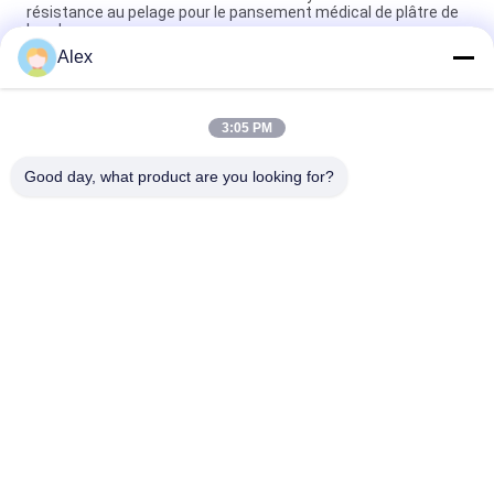
résistance au pelage pour le pansement médical de plâtre de
bande
Alex
Couleur blanche laiteuse de colle sensible à la pression
d'oxyde de zinc d'habillage chirurgical
3:05 PM
Adhésif chaud de bande paerforée et de coton de bande de
fonte pour les produits médicaux
Good day, what product are you looking for?
Catégories populaires
Tous
Adhésif Chaud De 
Adhésif Sensible À 
La Fonte PSA
La Pression De 
Fonte Chaude
Adhésif Sensible À 
COLLE DE PSA
La Pression De PSA
Adhésif Chaud De 
Adhésif Chaud De 
Colle De Fonte
Fonte
Adhésif En 
Fonte Chaude PSA