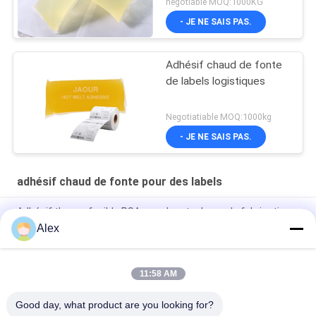
negotiable MOQ:1000KG
- JE NE SAIS PAS.
Adhésif chaud de fonte
de labels logistiques
Negotiatiable MOQ:1000kg
- JE NE SAIS PAS.
adhésif chaud de fonte pour des labels
Adhésif thermofusible PSA avec bon tack pour la fabrication
de feuilles de papier gommé
Alex
Adhésif à fusion chaude pour étiquettes de bouteilles en verre
11:58 AM
Adhésif sensible à la pression de basse fonte chaude de
l'odeur HMPSA pour les labels ISO14001
Good day, what product are you looking for?