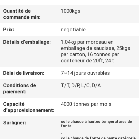
L'USINE
Quantité de
1000kgs
commande min:
CONTRÔLE
Prix:
negotiable
QUALITÉ
Détails d'emballage:
1.04kg par morceau en
emballage de saucisse, 25kgs
CONTACTEZ-
par carton, 16 tonnes par
conteneur de 20ft, 24 t
NOUS
Délai de livraison:
7~14 jours ouvrables
NOUVELLES
Conditions de
T/T, D/P, L/C, D/A
paiement:
Capacité
4000 tonnes par mois
CAS
d'approvisionnement:
Surligner:
colle chaude à hautes températures de
DEMANDEZ
fonte
,
UN DEVIS
colle chaude de fonte de haute catégorie