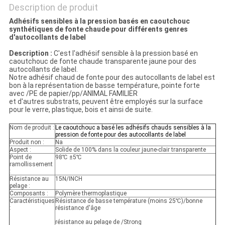
Description de produit
Adhésifs sensibles à la pression basés en caoutchouc
synthétiques de fonte chaude pour différents genres
d'autocollants de label
Description :
C'est l'adhésif sensible à la pression basé en
caoutchouc de fonte chaude transparente jaune pour des
autocollants de label.
Notre adhésif chaud de fonte pour des autocollants de label est
bon à la représentation de basse température, pointe forte
avec /PE de papier/pp/ANIMAL FAMILIER
et d'autres substrats, peuvent être employés sur la surface
pour le verre, plastique, bois et ainsi de suite.
Nom de produit :
Le caoutchouc a basé les adhésifs chauds sensibles à la
pression de fonte pour des autocollants de label
Produit non :
Na
Aspect :
Solide de 100% dans la couleur jaune-clair transparente
Point de
98℃ ±5℃
ramollissement
:
Résistance au
15N/INCH
pelage :
Composants :
Polymère thermoplastique
Caractéristiques
Résistance de basse température (moins 25℃)/bonne
:
résistance d'âge
résistance au pelage de /Strong