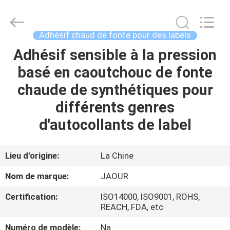
-
2026
Shanghai
Jaour
Adhesive
Adhésif chaud de fonte pour des labels
Products
Co.,Ltd.
All
Adhésif sensible à la pression
MAISON
Rights
Reserved.
basé en caoutchouc de fonte
PRODUITS
chaude de synthétiques pour
différents genres
À
d'autocollants de label
PROPOS
DE
Lieu d'origine:
La Chine
NOUS
Nom de marque:
JAOUR
Certification:
ISO14000, ISO9001, ROHS,
VISITE
REACH, FDA, etc
DE
Numéro de modèle:
Na