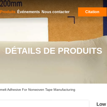
Produits
Événements
Nous contacter
Citation
DÉTAILS DE PRODUITS
 melt Adhesive For Nonwoven Tape Manufacturing
Low 