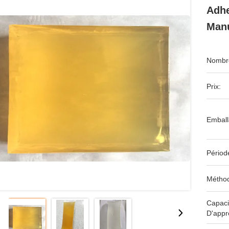
Adhe
Manu
Nombre
Prix:
Emball
Périod
Méthod
Capaci
D'appr