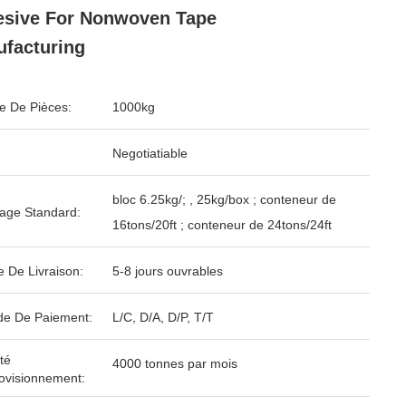
sive For Nonwoven Tape
facturing
 De Pièces:
1000kg
Negotiatiable
bloc 6.25kg/; , 25kg/box ; conteneur de
age Standard:
16tons/20ft ; conteneur de 24tons/24ft
e De Livraison:
5-8 jours ouvrables
e De Paiement:
L/C, D/A, D/P, T/T
té
4000 tonnes par mois
ovisionnement: