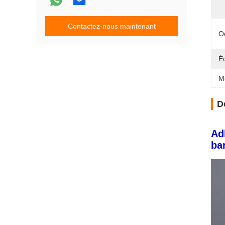
Contactez-nous maintenant
O
Éc
M
D
Ad
ba