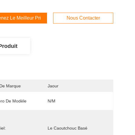
nez Le Meilleur Prix
Nous Contacter
Produit
De Marque
Jaour
ro De Modèle
N/M
iel:
Le Caoutchouc Basé