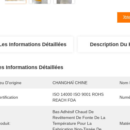
Obte
Les Informations Détaillées
Description Du 
es Informations Détaillées
eu D'origine
CHANGHAÏ CHINE
Nom 
ISO 14000 ISO 9001 ROHS 
rtification
Numé
REACH FDA
Bas Adhésif Chaud De 
Revêtement De Fonte De La 
oduit:
Température Pour La 
Matér
Fabrication Non-Tissée De 