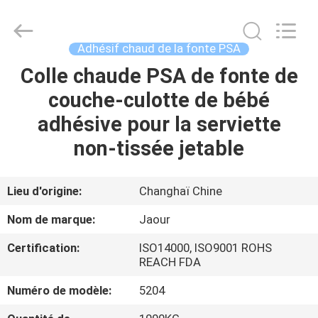
-
2026
Shanghai
Jaour
Adhesive
Adhésif chaud de la fonte PSA
Products
Co.,Ltd.
All
Colle chaude PSA de fonte de
MAISON
Rights
Reserved.
couche-culotte de bébé
PRODUITS
adhésive pour la serviette
non-tissée jetable
À
PROPOS
Lieu d'origine:
Changhaï Chine
DE
Nom de marque:
Jaour
NOUS
Certification:
ISO14000, ISO9001 ROHS
REACH FDA
VISITE
Numéro de modèle:
5204
DE