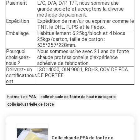
Paiement
L/C, D/A, D/P, T/T, nous sommes une
grande société et acceptons la diverse
méthode de paiement.
Expédition
Expédition de mer/air ou exprimer comme le
TNT, le DHL, l'UPS et le Fedex.
Emballage
Habituellement 6.25kg/block et 4 blocs
25kgs/carton, taille de carton :
535*257*228mm.
Pourquoi
Nous sommes usine avec 21 ans de fonte
choisissez-
chaude professionnelle d'expérience
nous ?
adhésive de fabrication.
Délivrez- un
ISO14000, OIN 9001, ROHS, COV DE FDA
certificatnous
DE PORTÉE.
ont
hotmelt de PSA
colle chaude de fonte de haute catégorie
colle industrielle de force
Colle chaude PSA de fonte de