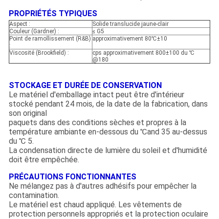
PROPRIÉTÉS TYPIQUES
Aspect :
Solide translucide jaune-clair
Couleur (Gardner) :
≤ G5
Point de ramollissement (R&B)
approximativement 80℃±10
:
Viscosité (Brookfield) :
cps approximativement 800±100 du ℃
@180
STOCKAGE ET DURÉE DE CONSERVATION
Le matériel d'emballage intact peut être d'intérieur
stocké pendant 24 mois, de la date de la fabrication, dans
son original
paquets dans des conditions sèches et propres à la
température ambiante en-dessous du ℃and 35 au-dessus
du ℃ 5.
La condensation directe de lumière du soleil et d'humidité
doit être empêchée.
PRÉCAUTIONS FONCTIONNANTES
Ne mélangez pas à d'autres adhésifs pour empêcher la
contamination.
Le matériel est chaud appliqué. Les vêtements de
protection personnels appropriés et la protection oculaire