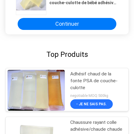
couche-culotte de bébé adhésive
pour la serviette non-tissée
jetable
Continuer
Top Produits
Adhésif chaud de la
fonte PSA de couche-
culotte
negotiable MOQ:500kg
- JE NE SAIS PAS.
Chaussure rayant colle
adhésive/chaude chaude