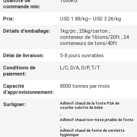
Quantité de
1000KG
L'USINE
commande min:
Prix:
USD 1.88/kg~ USD 3.26/kg
CONTRÔLE
Détails d'emballage:
1kg/pc ; 25kg/carton ;
QUALITÉ
conteneur de 16tons/20ft ; 24
conteneurs de tons/40ft
CONTACTEZ-
Délai de livraison:
5-8 jours ouvrables
NOUS
Conditions de
L/C, D/A, D/P, T/T
paiement:
NOUVELLES
Capacité
8000 tonnes par mois
d'approvisionnement:
CAS
Surligner:
Adhésif chaud de la fonte PSA de
couche-culotte de bébé
,
Adhésif chaud non-tissé jetable de fonte
DEMANDEZ
,
Adhésif chaud de fonte de serviette
UN DEVIS
hygiénique