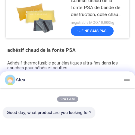
Adhésif chaud de la
fonte PSA de bande de
destruction, colle chaude
de la fonte PSA de
negotiable MOQ:10,000kg
bande de destruction
- JE NE SAIS PAS.
adhésif chaud de la fonte PSA
Adhésif thermofusible pour élastiques ultra-fins dans les
couches pour bébés et adultes
Alex
Colle chaude de fonte pour la couche-culotte faisant la colle
de construction pour la production de la couche-culotte de
bébé
9:43 AM
Premium Grade Positioning Hot Melt PSA for lady sanitary
napkin
Good day, what product are you looking for?
Catégories populaires
Tous