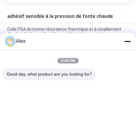
adhésif sensible à la pression de fonte chaude
Colle PSA de bonne résistance thermique et à cisaillement
élevé, colle thermofusible pour étiquettes numériques
Alex
Bonne colle PSA thermorésistante et à haute résistance au
cisaillement, colle thermofusible
3:40 PM
Stratification non-tissée de feuille supérieure avec le film de
PE collant l'adhésif de construction chaud de fonte
Good day, what product are you looking for?
Catégories populaires
Tous
Adhésif Chaud De 
Adhésif Sensible À 
La Fonte PSA
La Pression De 
Fonte Chaude
Adhésif Sensible À 
COLLE DE PSA
La Pression De PSA