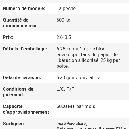
L'USINE
Numéro de modèle:
La pêche
Quantité de
500 kg
CONTRÔLE
commande min:
QUALITÉ
Prix:
2.6-3.5
Détails d'emballage:
6.25 kg ou 1 kg de bloc
CONTACTEZ-
enveloppé dans du papier de
NOUS
libération siliconisé, 25 kg par
boîte.
Délai de livraison:
5 à 6 jours ouvrables
NOUVELLES
Conditions de
L/C, T/T
paiement:
CAS
Capacité
6000 MT par mois
d'approvisionnement:
DEMANDEZ
Surligner:
,
PSA à fond chaud
UN DEVIS
Matériaux polymères synthétiques PSA à