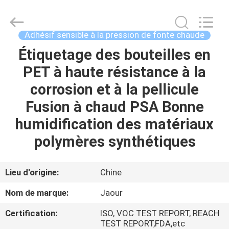
-
2026
Shanghai
Jaour
Adhesive
Adhésif sensible à la pression de fonte chaude
Products
Co.,Ltd.
All
Étiquetage des bouteilles en
MAISON
Rights
Reserved.
PET à haute résistance à la
PRODUITS
corrosion et à la pellicule
Fusion à chaud PSA Bonne
À
humidification des matériaux
PROPOS
polymères synthétiques
DE
NOUS
Lieu d'origine:
Chine
Nom de marque:
Jaour
VISITE
Certification:
ISO, VOC TEST REPORT, REACH
DE
TEST REPORT,FDA,etc