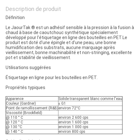
Description de produit
Définition
Le JaourTak ® est un adhésif sensible à la pression à la fusion à
chaud à base de caoutchouc synthétique spécialement
développé pour l'étiquetage en ligne des bouteilles en PET.Le
produit est doté d'une épingle et d'une peau, une bonne
humidification des substrats, aucune marquage après
vieillissement, bonne machinabilité et non-stringing, excellente
pot et stabilité de vieillissement.
Utilisations suggérées
Étiquetage en ligne pour les bouteilles en PET.
Propriétés typiques
Apparence
Solide transparent blanc comme l'eau
Couleur (Gardner)
≤ G1
Point de ramollissement (R&B)
environ 72°C
Viscosité (Brookfield)
@ 110 ° C
environ 2 600 cps
@ 120 ° C
environ 1 600 cps
@ 130 °C
environ 1 000 cps
@ 140 ° C
environ 800 cps