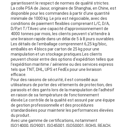
garantissent le respect de normes de qualité strictes.
La colle PSA de Jaour, originaire de Shanghai, en Chine, est
disponible pour les commandes à partir d'une quantité
minimale de 1000 kg. Le prix est négociable, avec des
conditions de paiement flexibles comprenant L/C, D/A,
D/P,et T/TAvec une capacité d'approvisionnement de
4000 tonnes par mois, les clients peuvent s'attendre à
une livraison rapide dans un délai de 5 à 8 jours ouvrables.
Les détails de l'emballage comprennent 6,25 kg/bloc,
emballés en 4 blocs par carton de 25 kg pour une
manipulation et un stockage pratiques.Les clients
peuvent choisir entre des options d'expédition telles que
l'expédition maritime / aérienne ou des services express
tels que TNT, DHL, UPS et FedEx pour une livraison
efficace.
Pour des raisons de sécurité, il est conseillé aux
utilisateurs de porter des vêtements de protection, des
parasols et des gants lors de la manipulation de l'adhésif
en raison de sa température de fonctionnement
élevée.Le contrôle de la qualité est assuré par une équipe
de gestion professionnelle et des procédures
standardisées pour maintenir les performances élevées
du produit..
Avec une gamme de certifications, notamment
ISO14000, ISO9001, ISO45001, ISO50001, ROHS, REACH,