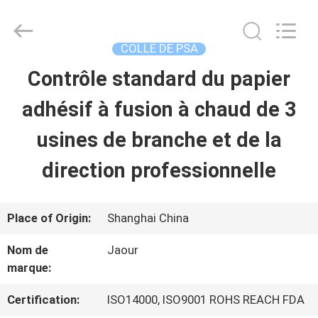
-
2026
Shanghai
Jaour
COLLE DE PSA
Adhesive
Products
Contrôle standard du papier
MAISON
Co.,Ltd.
All
Rights
adhésif à fusion à chaud de 3
Reserved.
PRODUITS
usines de branche et de la
direction professionnelle
À
PROPOS
Place of Origin:
Shanghai China
DE
Nom de
Jaour
marque:
NOUS
Certification:
ISO14000, ISO9001 ROHS REACH FDA