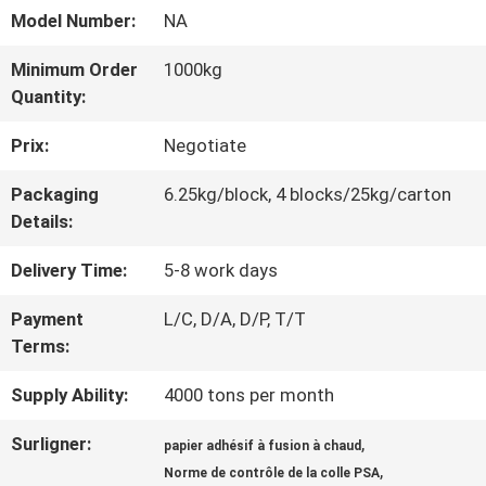
VISITE
Model Number:
NA
DE
Minimum Order
1000kg
L'USINE
Quantity:
Prix:
Negotiate
CONTRÔLE
Packaging
6.25kg/block, 4 blocks/25kg/carton
Details:
QUALITÉ
Delivery Time:
5-8 work days
CONTACTEZ-
Payment
L/C, D/A, D/P, T/T
Terms:
NOUS
Supply Ability:
4000 tons per month
NOUVELLES
Surligner:
,
papier adhésif à fusion à chaud
,
Norme de contrôle de la colle PSA