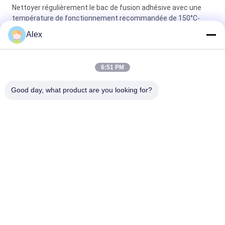
Nettoyer régulièrement le bac de fusion adhésive avec une
température de fonctionnement recommandée de 150°C-
175°C pour la colle PSA
Alex
Contrôle standard du papier adhésif à fusion à chaud de 3
usines de branche et de la direction professionnelle
6:51 PM
Boîte de fusion adhésive transparente Collage PSA régulier
Good day, what product are you looking for?
pour équipements de production avancés
Catégories populaires
Tous
Adhésif Chaud De 
Adhésif Sensible À 
La Fonte PSA
La Pression De 
Fonte Chaude
Adhésif Sensible À 
COLLE DE PSA
La Pression De PSA
Adhésif Chaud De 
Adhésif Chaud De 