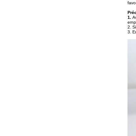
favo
Préc
1.
A
empl
2. S
3. E