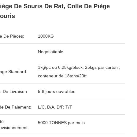
iège De Souris De Rat, Colle De Piège
ouris
 De Pièces:
1000KG
Negotiatiable
1kg/pc ou 6.25kg/block, 25kgs par carton ;
age Standard:
conteneur de 18tons/20ft
e De Livraison:
5-8 jours ouvrables
e De Paiement:
L/C, D/A, D/P, T/T
té
5000 TONNES par mois
ovisionnement: