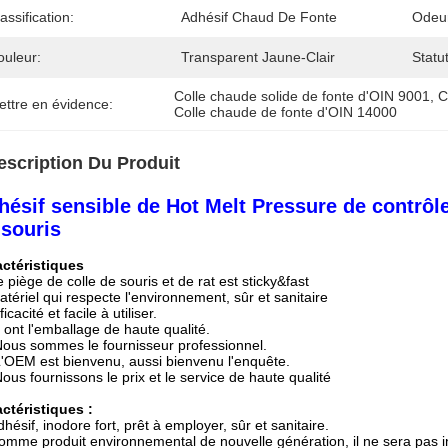
assification:
Adhésif Chaud De Fonte
Odeu
ouleur:
Transparent Jaune-Clair
Statu
Colle chaude solide de fonte d'OIN 9001
, 
C
ettre en évidence:
Colle chaude de fonte d'OIN 14000
escription Du Produit
hésif sensible de Hot Melt Pressure de contrôle
 souris
ctéristiques
e piège de colle de souris et de rat est sticky&fast
atériel qui respecte l'environnement, sûr et sanitaire
ficacité et facile à utiliser.
Il ont l'emballage de haute qualité.
Nous sommes le fournisseur professionnel.
L'OEM est bienvenu, aussi bienvenu l'enquête.
Nous fournissons le prix et le service de haute qualité
ctéristiques :
hésif, inodore fort, prêt à employer, sûr et sanitaire.
omme produit environnemental de nouvelle génération, il ne sera pas infl