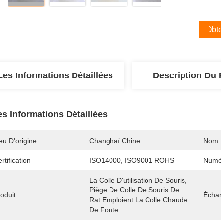
Obte
Les Informations Détaillées
Description Du 
es Informations Détaillées
eu D'origine
Changhaï Chine
Nom 
rtification
ISO14000, ISO9001 ROHS
Numé
La Colle D'utilisation De Souris, 
Piège De Colle De Souris De 
oduit:
Échan
Rat Emploient La Colle Chaude 
De Fonte