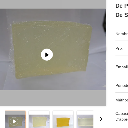
De P
De S
Nombre
Prix:
Emball
Périod
Méthod
Capaci
D'appr