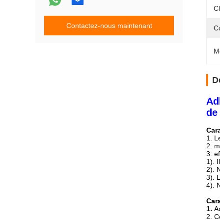
Cl
Contactez-nous maintenant
C
M
D
Ad
de
Cara
1. L
2. m
3. ef
1). 
2). 
3). 
4). 
Cara
1.
Ad
2. C