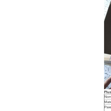
Plu
Nom
Maté
Pai