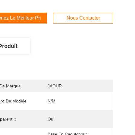
nez Le Meilleur Prix
Nous Contacter
Produit
De Marque
JAOUR
ro De Modèle
N/M
parent ::
Oui
Base En Caoutchouc