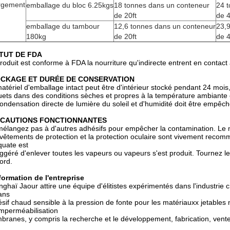
rgement
emballage du bloc 6.25kgs
18 tonnes dans un conteneur
24 
de 20ft
de 4
emballage du tambour
12,6 tonnes dans un conteneur
23,
180kg
de 20ft
de 4
TUT DE FDA
roduit est conforme à FDA la nourriture qu'indirecte entrent en contac
CKAGE ET DURÉE DE CONSERVATION
atériel d'emballage intact peut être d'intérieur stocké pendant 24 mois, 
ets dans des conditions sèches et propres à la température ambiante
ondensation directe de lumière du soleil et d'humidité doit être empêch
CAUTIONS FONCTIONNANTES
élangez pas à d'autres adhésifs pour empêcher la contamination. Le m
vêtements de protection et la protection oculaire sont vivement recom
uate est
ggéré d'enlever toutes les vapeurs ou vapeurs s'est produit. Tournez le
ord.
formation de l'entreprise
ghaï Jaour attire une équipe d'élitistes expérimentés dans l'industrie 
ans
sif chaud sensible à la pression de fonte pour les matériauxx jetables no
'imperméabilisation
ranes, y compris la recherche et le développement, fabrication, vente