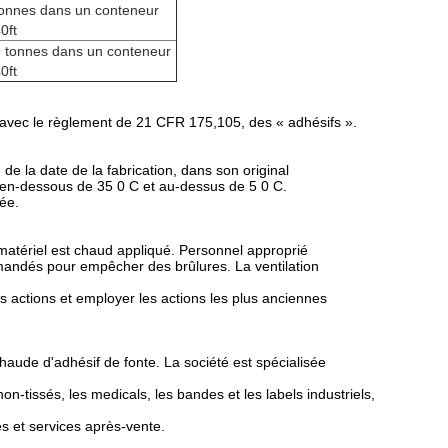
tonnes dans un conteneur
0ft
9 tonnes dans un conteneur
0ft
t avec le règlement de 21 CFR 175,105, des « adhésifs ».
de la date de la fabrication, dans son original
 en-dessous de 35 0 C et au-dessus de 5 0 C.
ée.
atériel est chaud appliqué. Personnel approprié
mandés pour empêcher des brûlures. La ventilation
s actions et employer les actions les plus anciennes
chaude d'adhésif de fonte. La société est spécialisée
n-tissés, les medicals, les bandes et les labels industriels,
s et services après-vente.