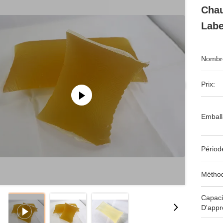
Chau
Labe
Nombre
Prix:
Emball
Périod
Méthod
Capaci
D'appr