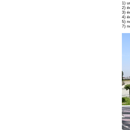
1) u
2) é
3) é
4) é
5) n
7) n