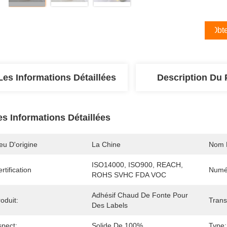
Obte
Les Informations Détaillées
Description Du 
es Informations Détaillées
eu D'origine
La Chine
Nom 
ISO14000, ISO900, REACH, 
rtification
Numé
ROHS SVHC FDA VOC
Adhésif Chaud De Fonte Pour 
oduit:
Trans
Des Labels
spect:
Solide De 100%
Type: