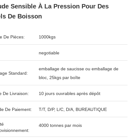
de Sensible À La Pression Pour Des
ls De Boisson
 De Pièces:
1000kgs
negotiable
emballage de saucisse ou emballage de
age Standard:
bloc, 25kgs par boîte
e De Livraison:
10 jours ouvrables après dépôt
e De Paiement:
T/T, D/P, L/C, D/A, BUREAUTIQUE
té
4000 tonnes par mois
ovisionnement: