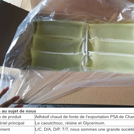
s au sujet de nous
 de produit
Adhésif chaud de fonte de l'exportation PSA de Cha
riel principal
Le caoutchouc, résine et Glycerinum.
ement
L/C, D/A, D/P, T/T, nous sommes une grande société