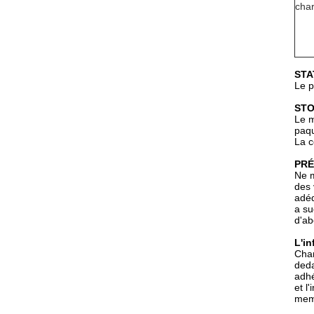
cha
STA
Le p
STO
Le m
paqu
La c
PRÉ
Ne m
des 
adéq
a su
d'ab
L'in
Chan
ded
adhé
et l
memb