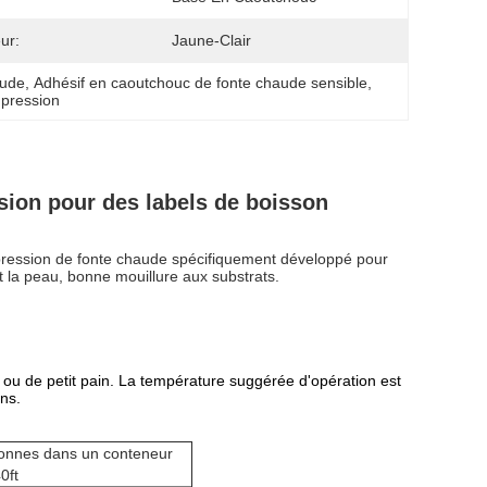
ur:
Jaune-Clair
aude
, 
Adhésif en caoutchouc de fonte chaude sensible
, 
 pression
ssion pour des labels de boisson
a pression de fonte chaude spécifiquement développé pour
et la peau, bonne mouillure aux substrats.
 ou de petit pain. La température suggérée d'opération est
ns.
tonnes dans un conteneur
0ft