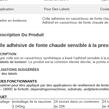
plication:
Pour Des Labels
Coule
Colle adhésive en caoutchouc de fonte ch
ettre en évidence:
Adhésif en caoutchouc de fonte chaude de
escription Du Produit
lle adhésive de fonte chaude sensible à la pre
CRIPTION
ype colle est un caoutchouc synthétique a basé l'adhésif sensible à l
labels de boisson
. Le produit est la cohésion élevée décrite, la pointe 
LISATIONS SUGGÉRÉES
r
des labels.
DES FONCTIONNANTS
atériel peut être appliqué par des applicateurs de revêtement de fente
– 1800C le forboth, dependingonmachines, substrats, andplantconditio
QUET
allage
emballage de la saucisse
16 tonnes dans un conteneur
24 
1.045kg
de 20ft
de 4