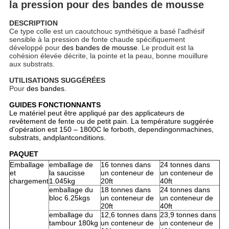
la pression pour des bandes de mousse
DESCRIPTION
Ce type colle est un caoutchouc synthétique a basé l'adhésif
sensible à la pression de fonte chaude spécifiquement
développé pour
des bandes de mousse
. Le produit est la
cohésion élevée décrite, la pointe et la peau, bonne mouillure
aux substrats.
UTILISATIONS SUGGÉRÉES
Pour
des bandes.
GUIDES FONCTIONNANTS
Le matériel peut être appliqué par des applicateurs de
revêtement de fente ou de petit pain. La température suggérée
d'opération est 150 – 1800C le forboth, dependingonmachines,
substrats, andplantconditions.
PAQUET
Emballage
emballage de
16 tonnes dans
24 tonnes dans
et
la saucisse
un conteneur de
un conteneur de
chargement
1.045kg
20ft
40ft
emballage du
18 tonnes dans
24 tonnes dans
bloc 6.25kgs
un conteneur de
un conteneur de
20ft
40ft
emballage du
12,6 tonnes dans
23,9 tonnes dans
tambour 180kg
un conteneur de
un conteneur de