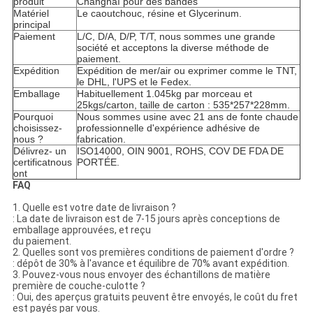
produit
Changhaï pour des bandes
Matériel
Le caoutchouc, résine et Glycerinum.
principal
Paiement
L/C, D/A, D/P, T/T, nous sommes une grande
société et acceptons la diverse méthode de
paiement.
Expédition
Expédition de mer/air ou exprimer comme le TNT,
le DHL, l'UPS et le Fedex.
Emballage
Habituellement 1.045kg par morceau et
25kgs/carton, taille de carton : 535*257*228mm.
Pourquoi
Nous sommes usine avec 21 ans de fonte chaude
choisissez-
professionnelle d'expérience adhésive de
nous ?
fabrication.
Délivrez- un
ISO14000, OIN 9001, ROHS, COV DE FDA DE
certificatnous
PORTÉE.
ont
FAQ
1. Quelle est votre date de livraison ?
: La date de livraison est de 7-15 jours après conceptions de
emballage approuvées, et reçu
du paiement.
2. Quelles sont vos premières conditions de paiement d'ordre ?
: dépôt de 30% à l'avance et équilibre de 70% avant expédition.
3. Pouvez-vous nous envoyer des échantillons de matière
première de couche-culotte ?
: Oui, des aperçus gratuits peuvent être envoyés, le coût du fret
est payés par vous.