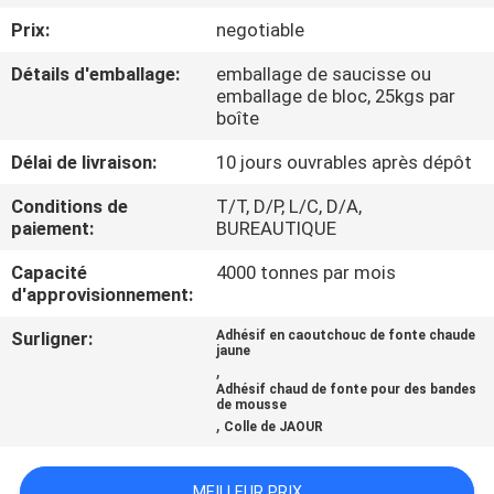
L'USINE
Prix:
negotiable
Détails d'emballage:
emballage de saucisse ou
CONTRÔLE
emballage de bloc, 25kgs par
boîte
QUALITÉ
Délai de livraison:
10 jours ouvrables après dépôt
CONTACTEZ-
Conditions de
T/T, D/P, L/C, D/A,
paiement:
BUREAUTIQUE
NOUS
Capacité
4000 tonnes par mois
d'approvisionnement:
NOUVELLES
Surligner:
Adhésif en caoutchouc de fonte chaude
jaune
,
CAS
Adhésif chaud de fonte pour des bandes
de mousse
,
Colle de JAOUR
DEMANDEZ
UN DEVIS
MEILLEUR PRIX