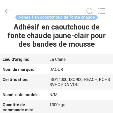
-
2026
Shanghai
Jaour
Adhesive
Adhésif en caoutchouc de fonte chaude
Products
Co.,Ltd.
All
Adhésif en caoutchouc de
MAISON
Rights
Reserved.
fonte chaude jaune-clair pour
PRODUITS
des bandes de mousse
À
Lieu d'origine:
La Chine
PROPOS
Nom de marque:
JAOUR
DE
Certification:
ISO14000, ISO900, REACH, ROHS
NOUS
SVHC FDA VOC
Numéro de modèle:
N/M
VISITE
Quantité de
1000kgs
DE
commande min: