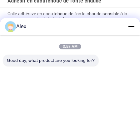
Adhésif en caoutchouc de fonte chaude
Colle adhésive en caoutchouc de fonte chaude sensible à la
pression pour des labels de boisson
Alex
Colle en caoutchouc synthétique de JAOUR PSA pour des
rubans adhésifs
3:58 AM
Adhésif en caoutchouc de fonte chaude synthétique pour de
doubles bandes dégrossies
Good day, what product are you looking for?
Catégories populaires
Tous
Adhésif Chaud De 
Adhésif Sensible À 
La Fonte PSA
La Pression De 
Fonte Chaude
Adhésif Sensible À 
COLLE DE PSA
La Pression De PSA
Adhésif Chaud De 
Adhésif Chaud De 
Colle De Fonte
Fonte